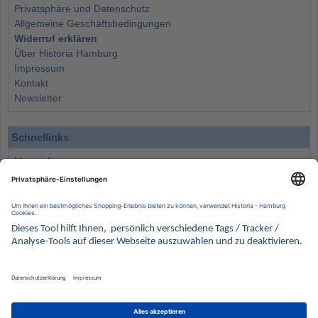
Privatsphäre und Datenschutz
Allgemeine Geschäftsbedingungen
Widerruf erklären
Über Historia Hamburg
Impressum
Kontakt
Newsletter
Schnellinks
Monatsliste
Angebote
Info
Wissenswertes
Wertanlagen
Kontakt
Münzen Ankauf
Sammelservice
Alle Preise verstehen sich inklusive der gesetzlichen UST und zuzüglich Versand.
Wir behalten uns vor, für ausgewählte Münzen die Differenzbesteuerung gemäß § 25a UStG