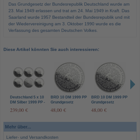
Das Grundgesetz der Bundesrepublik Deutschland wurde am
23. Mai 1949 erlassen und trat am 24. Mai 1949 in Kraft. Das
Saarland wurde 1957 Bestandteil der Bundesrepublik und mit
der Wiedervereinigung am 3. Oktober 1990 wurde es die
Verfassung des gesamten Deutschen Volkes.
Diese Artikel könnten Sie auch interessieren:
Deutschland 5 x 10
BRD 10 DM 1999 PP
BRD 10 DM 1999 PP
BRD
DM Silber 1999 PP -
Grundgesetz
Grundgesetz
Gru
50 Jahre
Münzzeichen G
Münzzeichen F
Münz
239,00 €
48,00 €
48,00 €
48,
Grundgesetz
Komplettsatz A D F
G J
Mehr über...
Liefer- und Versandkosten