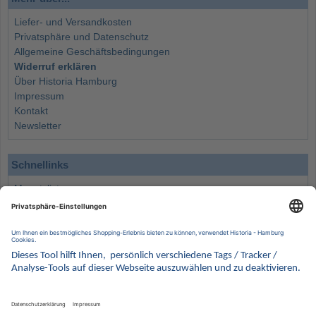
Liefer- und Versandkosten
Privatsphäre und Datenschutz
Allgemeine Geschäftsbedingungen
Widerruf erklären
Über Historia Hamburg
Impressum
Kontakt
Newsletter
Schnellinks
Monatsliste
Angebote
Info
Wissenswertes
Wertanlagen
Kontakt
Münzen Ankauf
Sammelservice