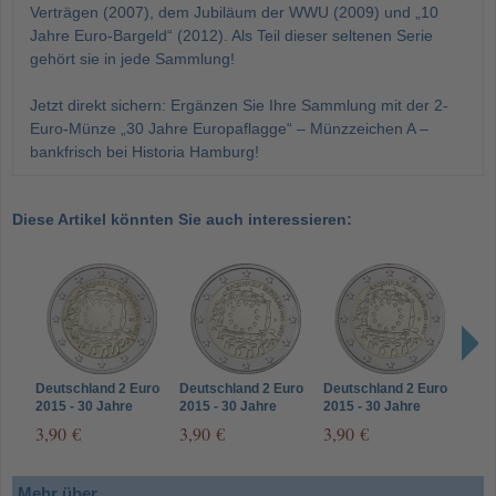
Verträgen (2007), dem Jubiläum der WWU (2009) und „10
Jahre Euro-Bargeld“ (2012). Als Teil dieser seltenen Serie
gehört sie in jede Sammlung!
Jetzt direkt sichern: Ergänzen Sie Ihre Sammlung mit der 2-
Euro-Münze „30 Jahre Europaflagge“ – Münzzeichen A –
bankfrisch bei Historia Hamburg!
Diese Artikel könnten Sie auch interessieren:
Deutschland 2 Euro
Deutschland 2 Euro
Deutschland 2 Euro
Deut
2015 - 30 Jahre
2015 - 30 Jahre
2015 - 30 Jahre
2015
Europa-Flagge -
Europa-Flagge -
Europa-Flagge -
Euro
3,90 €
3,90 €
3,90 €
3,9
Münzzeichen D
Münzzeichen F
Münzzeichen G
Münz
Mehr über...