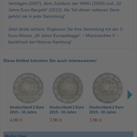
Verträgen (2007), dem Jubiläum der WWU (2009) und „10
Jahre Euro-Bargeld“ (2012). Als Teil dieser seltenen Serie
gehört sie in jede Sammlung!
Jetzt direkt sichern: Ergänzen Sie Ihre Sammlung mit der 2-
Euro-Münze „30 Jahre Europaflagge“ – Münzzeichen F –
bankfrisch bei Historia Hamburg!
Diese Artikel könnten Sie auch interessieren:
Deutschland 2 Euro
Deutschland 2 Euro
Deutschland 2 Euro
Deut
2015 - 30 Jahre
2015 - 30 Jahre
2015 - 30 Jahre
2015
Europa-Flagge -
Europa-Flagge -
Europa-Flagge -
Euro
4,90 €
3,90 €
3,90 €
3,9
Münzzeichen A
Münzzeichen D
Münzzeichen G
Münz
Mehr über...