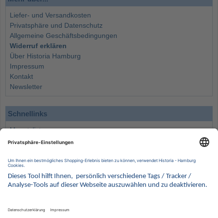
Liefer- und Versandkosten
Privatsphäre und Datenschutz
Allgemeine Geschäftsbedingungen
Widerruf erklären
Über Historia Hamburg
Impressum
Kontakt
Newsletter
Schnellinks
Monatsliste
Angebote
Info
Wissenswertes
Wertanlagen
Kontakt
Münzen Ankauf
Sammelservice