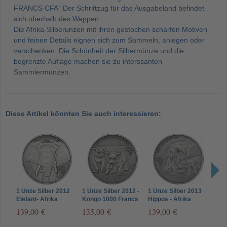
FRANCS CFA" Der Schriftzug für das Ausgabeland befindet
sich oberhalb des Wappen.
Die Afrika-Silberunzen mit ihren gestochen scharfen Motiven
und feinen Details eignen sich zum Sammeln, anlegen oder
verschenken. Die Schönheit der Silbermünze und die
begrenzte Auflage machen sie zu interssanten
Sammlermünzen.
Diese Artikel könnten Sie auch interessieren:
1 Unze Silber 2012
1 Unze Silber 2012 -
1 Unze Silber 2013
1 Un
Elefant- Afrika
Kongo 1000 Francs
Hippos - Afrika
Schl
Antique Finish Silver
Löwen - Afrika Silver
Antique Finish Silver
139,00 €
135,00 €
139,00 €
139
Ounce
Ounce
Ounce