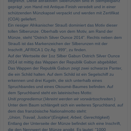
begrenzt. Diese attraktiven Silberunzen sind in Stempelglanz
geprägt ,von Hand mit Antique-Finish veredelt und in einer
schützenden Münzkapsel verpackt und werden mit Zertifikat
(COA) geliefert.
Ein riesiger Afrikanischer Strauß dominiert das Motiv dieser
tollen Silberunze. Oberhalb von dem Motiv, am Rand der
Münze, steht "Ostrich Silver Ounce 2014". Rechts neben dem
Strauß ist das Markenzeichen der Silberunzen mit der
Inschrift „AFRICA 1 Oz Ag .999", zu finden.
Auf der Wertseite der 1oz Silber Gabun Ostrich Silver Ounce
2014 ist mittig das Wappen der Republik Gabun abgebildet.
Das Wappen der Republik Gabun zeigt zwei schwarze Panter,
die ein Schild halten. Auf dem Schild ist ein Segelschiff zu
erkennen und drei Kugeln, die sich unterhalb eines
Spruchbandes und eines Okoumé-Baumes befinden. Auf
dem Spruchband steht ein lateinisches Motto:
Uniti progrediemur.
(
Vereint werden wir vorwärtsschreiten.
)
Unter dem Baum schlängelt sich ein weiteres Spruchband, auf
dem das französische Nationalmotto steht:
„
Union, Travail, Justice
“(
Einigkeit, Arbeit, Gerechtigkeit
)
Entlang der Unterseite der Münze befindet sich eine Inschrift,
die den Nennwert der Münze angibt. Es lautet: "1000