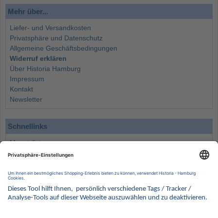
Mehr über...
Liefer- und Versandkosten
Privatsphäre und Datenschutz
Allgemeine Geschäftsbedingungen
Widerruf erklären
Über Historia Hamburg
Impressum
Kontakt
Newsletter
Schnellinks
Monatsliste
Angebote
Info
Wissenswertes
Wertanlagen
Kontakt
Münzen Ankauf
Sammelservice