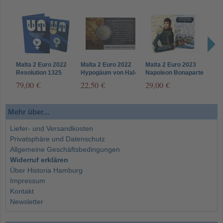
Malta 2 Euro 2022
Malta 2 Euro 2022
Malta 2 Euro 2023
Malt
Resolution 1325
Hypogäum von Hal-
Napoleon Bonaparte
Niko
„Frauen, Frieden und
Saflieni in Coincard
- Ankunft der
in C
79,00 €
22,50 €
29,00 €
29,
Sicherheit“ in
Franzosen 1798 in
CoinCard
Coincard
Mehr über...
Liefer- und Versandkosten
Privatsphäre und Datenschutz
Allgemeine Geschäftsbedingungen
Widerruf erklären
Über Historia Hamburg
Impressum
Kontakt
Newsletter