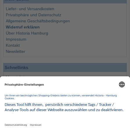
Liefer- und Versandkosten
Privatsphäre und Datenschutz
Allgemeine Geschäftsbedingungen
Widerruf erklären
Über Historia Hamburg
Impressum
Kontakt
Newsletter
Schnellinks
Monatsliste
Angebote
Info
Wissenswertes
Wertanlagen
Kontakt
Münzen Ankauf
Sammelservice