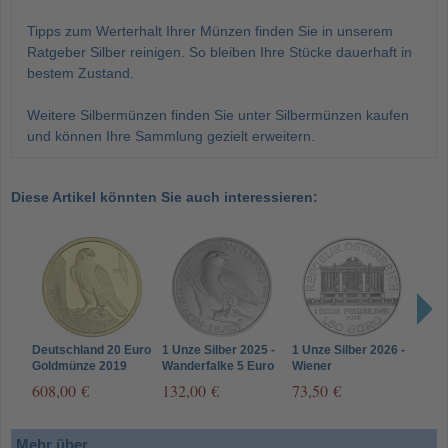
Tipps zum Werterhalt Ihrer Münzen finden Sie in unserem
Ratgeber Silber reinigen. So bleiben Ihre Stücke dauerhaft in
bestem Zustand.
Weitere Silbermünzen finden Sie unter Silbermünzen kaufen
und können Ihre Sammlung gezielt erweitern.
Diese Artikel könnten Sie auch interessieren:
Deutschland 20 Euro
1 Unze Silber 2025 -
1 Unze Silber 2026 -
1 Un
Goldmünze 2019
Wanderfalke 5 Euro
Wiener
Käng
Wanderfalke -
San Marino
Philharmoniker -
Aust
608,00 €
132,00 €
73,50 €
71,
Heimische Vögel
Österreich 1,5 Euro
Mehr über...