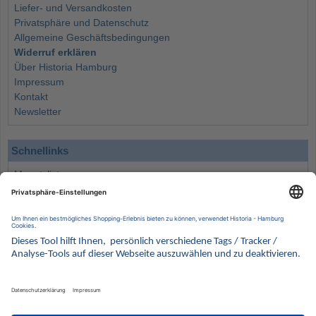
Liefer- und Versandkosten
Privatsphäre und Datenschutz
Allgemeine Geschäftsbedingungen
Widerruf erklären
Über Historia Hamburg
Impressum
Kontakt
Newsletter
Schnellinks
Monatsliste
Angebote
Info
Wissenswertes
Wertanlagen
Kontakt
Münzen Ankauf
Sammelservice