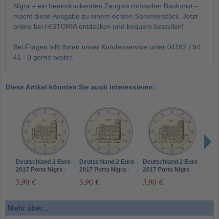
Nigra – ein beeindruckendes Zeugnis römischer Baukunst –
macht diese Ausgabe zu einem echten Sammlerstück. Jetzt
online bei HISTORIA entdecken und bequem bestellen!
Bei Fragen hilft Ihnen unser Kundenservice unter 04162 / 94
41 - 0 gerne weiter.
Diese Artikel könnten Sie auch interessieren:
Deutschland 2 Euro
Deutschland 2 Euro
Deutschland 2 Euro
Deut
2017 Porta Nigra -
2017 Porta Nigra -
2017 Porta Nigra -
2017
Münzzeichen J
Münzzeichen G
Münzzeichen F
Münz
3,90 €
3,90 €
3,90 €
4,9
Mehr über...