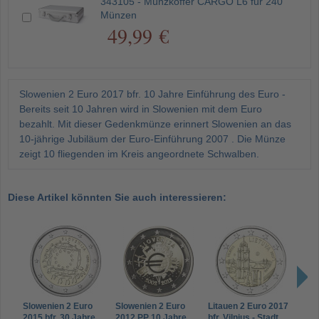
343105 - Münzkoffer CARGO L6 für 240
Münzen
49,99 €
Slowenien 2 Euro 2017 bfr. 10 Jahre Einführung des Euro -
Bereits seit 10 Jahren wird in Slowenien mit dem Euro
bezahlt. Mit dieser Gedenkmünze erinnert Slowenien an das
10-jährige Jubiläum der Euro-Einführung 2007 . Die Münze
zeigt 10 fliegenden im Kreis angeordnete Schwalben.
Diese Artikel könnten Sie auch interessieren:
Slowenien 2 Euro
Slowenien 2 Euro
Litauen 2 Euro 2017
Luxe
2015 bfr. 30 Jahre
2012 PP 10 Jahre
bfr. Vilnius - Stadt
2017