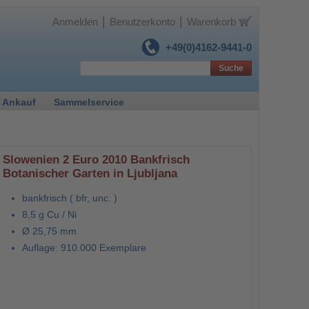
|
|
Anmelden
Benutzerkonto
Warenkorb
+49(0)4162-9441-0
Suche
 Ankauf
Sammelservice
Slowenien 2 Euro 2010 Bankfrisch
Botanischer Garten in Ljubljana
bankfrisch ( bfr, unc. )
8,5 g Cu / Ni
Ø 25,75 mm
Auflage: 910.000 Exemplare