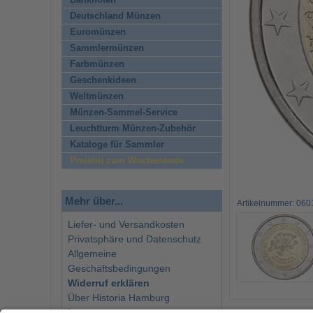
Banknoten
Deutschland Münzen
Euromünzen
Sammlermünzen
Farbmünzen
Geschenkideen
Weltmünzen
Münzen-Sammel-Service
Leuchtturm Münzen-Zubehör
Kataloge für Sammler
Preishit zum Wochenende
Mehr über...
Artikelnummer: 060
Liefer- und Versandkosten
Privatsphäre und Datenschutz
Allgemeine
Geschäftsbedingungen
Widerruf erklären
Über Historia Hamburg
Impressum