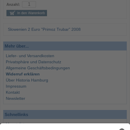
Anzahl:
Slowenien 2 Euro "Primoz Trubar" 2008
Mehr über...
Liefer- und Versandkosten
Privatsphäre und Datenschutz
Allgemeine Geschäftsbedingungen
Widerruf erklären
Über Historia Hamburg
Impressum
Kontakt
Newsletter
Schnellinks
Monatsliste