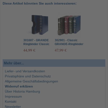
Diese Artikel könnten Sie auch interessieren:
301687 - GRANDE
302901 - Classic
Ringbinder Classic
GRANDE-Ringbinder
inkl. Schutzkassette
SIGNUM Blau
44,99 €
47,99 €
Blau
Mehr über...
Liefer- und Versandkosten
Privatsphäre und Datenschutz
Allgemeine Geschäftsbedingungen
Widerruf erklären
Über Historia Hamburg
Impressum
Kontakt
Newsletter