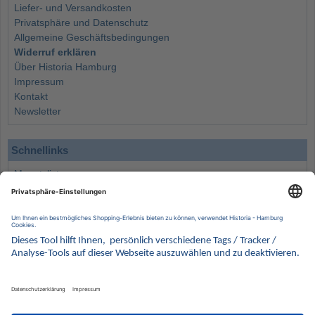
Liefer- und Versandkosten
Privatsphäre und Datenschutz
Allgemeine Geschäftsbedingungen
Widerruf erklären
Über Historia Hamburg
Impressum
Kontakt
Newsletter
Schnellinks
Monatsliste
Angebote
Info
Wissenswertes
Wertanlagen
Kontakt
Münzen Ankauf
Sammelservice