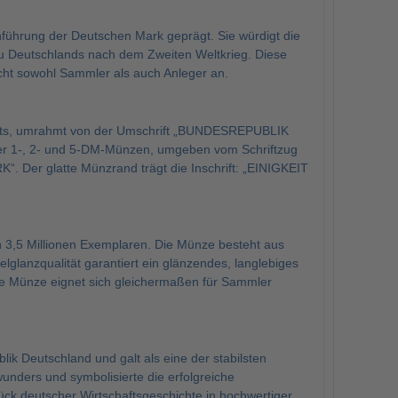
führung der Deutschen Mark geprägt. Sie würdigt die
bau Deutschlands nach dem Zweiten Weltkrieg. Diese
cht sowohl Sammler als auch Anleger an.
erts, umrahmt von der Umschrift „BUNDESREPUBLIK
r 1-, 2- und 5-DM-Münzen, umgeben vom Schriftzug
glatte Münzrand trägt die Inschrift: „EINIGKEIT
on 3,5 Millionen Exemplaren. Die Münze besteht aus
lglanzqualität garantiert ein glänzendes, langlebiges
ese Münze eignet sich gleichermaßen für Sammler
ik Deutschland und galt als eine der stabilsten
unders und symbolisierte die erfolgreiche
ck deutscher Wirtschaftsgeschichte in hochwertiger