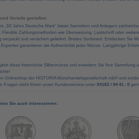
 und Vorteile genießen
 „50 Jahre Deutsche Mark“ bietet Sammlern und Anlegern zahlreiche V
: Flexible Zahlungsmethoden wie Überweisung, Lastschrift oder weiter
g verpackt und versichert geliefert. Breites Sortiment: Entdecken Si
 Experten garantieren die Authentizität jeder Münze. Langjährige Erfahr
h jetzt diese historische Silbermünze und erweitern Sie Ihre Sammlung
chte!
en Onlineshop der HISTORIA Münzhandelsgesellschaft mbH und entdec
ür Fragen steht Ihnen unser Kundenservice unter
04162 / 94 41 - 0
gern
nten Sie auch interessieren: