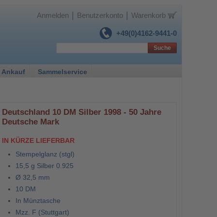
|
|
Anmelden
Benutzerkonto
Warenkorb
+49(0)4162-9441-0
Suche
 Ankauf
Sammelservice
Deutschland 10 DM Silber 1998 - 50 Jahre
Deutsche Mark
IN KÜRZE LIEFERBAR
Stempelglanz (stgl)
15,5 g Silber 0.925
Ø 32,5 mm
10 DM
In Münztasche
Mzz. F (Stuttgart)