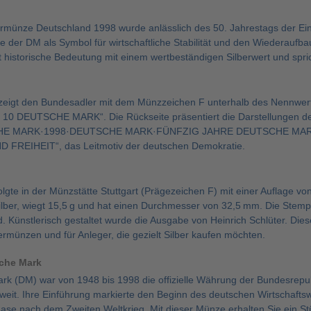
rmünze Deutschland 1998 wurde anlässlich des 50. Jahrestags der Ein
e der DM als Symbol für wirtschaftliche Stabilität und den Wiederauf
 historische Bedeutung mit einem wertbeständigen Silberwert und spri
e zeigt den Bundesadler mit dem Münzzeichen F unterhalb des Nennw
 DEUTSCHE MARK“. Die Rückseite präsentiert die Darstellungen de
E MARK·1998·DEUTSCHE MARK·FÜNFZIG JAHRE DEUTSCHE MARK“. Der 
FREIHEIT“, das Leitmotiv der deutschen Demokratie.
lgte in der Münzstätte Stuttgart (Prägezeichen F) mit einer Auflage v
ilber, wiegt 15,5 g und hat einen Durchmesser von 32,5 mm. Die Stempe
d. Künstlerisch gestaltet wurde die Ausgabe von Heinrich Schlüter. Di
bermünzen und für Anleger, die gezielt Silber kaufen möchten.
che Mark
k (DM) war von 1948 bis 1998 die offizielle Währung der Bundesrepubl
eit. Ihre Einführung markierte den Beginn des deutschen Wirtschaftsw
se nach dem Zweiten Weltkrieg. Mit dieser Münze erhalten Sie ein Stü