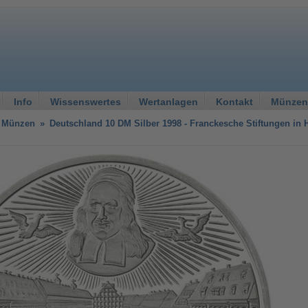
Info
Wissenswertes
Wertanlagen
Kontakt
Münzen
 Münzen
»
Deutschland 10 DM Silber 1998 - Franckesche Stiftungen in H