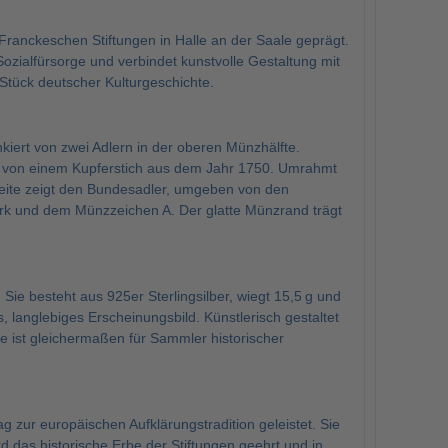
ranckeschen Stiftungen in Halle an der Saale geprägt.
ozialfürsorge und verbindet kunstvolle Gestaltung mit
Stück deutscher Kulturgeschichte.
kiert von zwei Adlern in der oberen Münzhälfte.
ert von einem Kupferstich aus dem Jahr 1750. Umrahmt
te zeigt den Bundesadler, umgeben von den
rk und dem Münzzeichen A. Der glatte Münzrand trägt
Sie besteht aus 925er Sterlingsilber, wiegt 15,5 g und
 langlebiges Erscheinungsbild. Künstlerisch gestaltet
ie ist gleichermaßen für Sammler historischer
 zur europäischen Aufklärungstradition geleistet. Sie
d das historische Erbe der Stiftungen geehrt und in