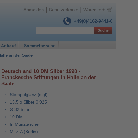
|
|
Anmelden
Benutzerkonto
Warenkorb
+49(0)4162-9441-0
Suche
 Ankauf
Sammelservice
alle an der Saale
Deutschland 10 DM Silber 1998 -
Franckesche Stiftungen in Halle an der
Saale
Stempelglanz (stgl)
15,5 g Silber 0.925
Ø 32,5 mm
10 DM
In Münztasche
Mzz. A (Berlin)