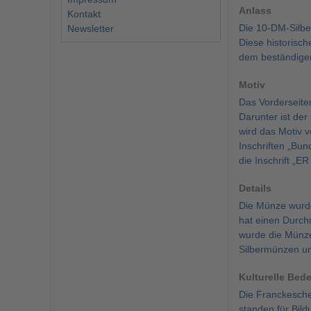
Anlass
Kontakt
Die 10-DM-Silbe
Newsletter
Diese historisch
dem beständigen
Motiv
Das Vorderseiten
Darunter ist der
wird das Motiv
Inschriften „Bu
die Inschrift 
Details
Die Münze wurde 
hat einen Durchm
wurde die Münze 
Silbermünzen und
Kulturelle Bed
Die Franckeschen
standen für Bild