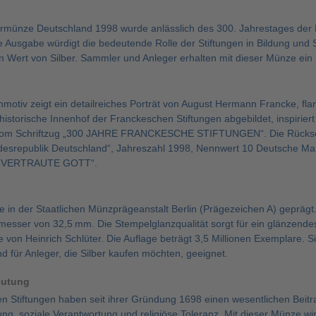
rmünze Deutschland 1998 wurde anlässlich des 300. Jahrestages der F
e Ausgabe würdigt die bedeutende Rolle der Stiftungen in Bildung und S
 Wert von Silber. Sammler und Anleger erhalten mit dieser Münze ein 
motiv zeigt ein detailreiches Porträt von August Hermann Francke, flan
 historische Innenhof der Franckeschen Stiftungen abgebildet, inspiri
 vom Schriftzug „300 JAHRE FRANCKESCHE STIFTUNGEN“. Die Rücksei
ndesrepublik Deutschland“, Jahreszahl 1998, Nennwert 10 Deutsche Ma
„ER VERTRAUTE GOTT“.
in der Staatlichen Münzprägeanstalt Berlin (Prägezeichen A) geprägt. 
esser von 32,5 mm. Die Stempelglanzqualität sorgt für ein glänzendes,
von Heinrich Schlüter. Die Auflage beträgt 3,5 Millionen Exemplare. S
 für Anleger, die Silber kaufen möchten, geeignet.
eutung
 Stiftungen haben seit ihrer Gründung 1698 einen wesentlichen Beitrag
ung, soziale Verantwortung und religiöse Toleranz. Mit dieser Münze wir