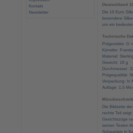
Deutschland 10
Kontakt
Die 10 Euro Sil
Newsletter
besondere Silbe
um ein bedeute
Technische Da
Prägestätte: G
Künstler: Frant
Material: Sterlin
Gewicht: 18 g
Durchmesser: 3
Prägequalität: 
Verpackung: In
Auflage: 1,5 Mi
Münzbeschrei
Die Bildseite de
rechte Teil zeig
Gesichtszüge ra
seinen Texten th
Schauplatz in K