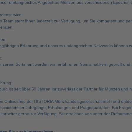
unser umfangreiches Angebot an Münzen aus verschiedenen Epochen 
ndenservice:
s Team steht Ihnen jederzeit zur Verfügung, um Sie kompetent und pe
eraten.
zen:
ngjährigen Erfahrung und unseres umfangreichen Netzwerks können wi
t:
unserem Sortiment werden von erfahrenen Numismatikern geprüft und be
ahrung:
g ist seit über 50 Jahren Ihr zuverlässiger Partner für Münzen und 
n Onlineshop der HISTORIA Münzhandelsgesellschaft mbH und entdeck
rschiedenster Jahrgänge, Erhaltungen und Prägequalitäten. Bei Fragen
tarbeiter gerne zur Verfügung. Sie erreichen uns unter der Rufnummer
nten Sie auch interessieren: