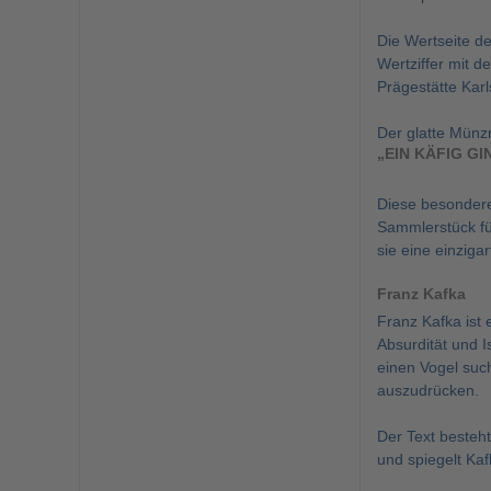
Die Wertseite d
Wertziffer mit 
Prägestätte Karl
Der glatte Münzra
„EIN KÄFIG GI
Diese besondere 
Sammlerstück für
sie eine einziga
Franz Kafka
Franz Kafka ist 
Absurdität und 
einen Vogel suc
auszudrücken.
Der Text besteht
und spiegelt Kaf