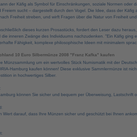
kann der Käfig als Symbol für Einschränkungen, soziale Normen oder 
reiem sucht – dargestellt durch den Vogel. Die Idee, dass der Käfig ak
ach Freiheit streben, und wirft Fragen über die Natur von Freiheit un
schließlich dieses kurzen Prosastücks, fordert den Leser dazu heraus, 
 die inneren Zwänge des Individuums nachzudenken. "Ein Käfig ging ein
erhafte Fähigkeit, komplexe philosophische Ideen mit minimalem sprac
schland 10 Euro Silbermünze 2008 "Franz Kafka" kaufen
hre Münzsammlung um ein wertvolles Stück Numismatik mit der Deutsch
ORIA-Hamburg kaufen können! Diese exklusive Sammlermünze ist nicht
stition in hochwertiges Silber.
:
mburg können Sie sicher und bequem per Überweisung, Lastschrift 
d:
n Wert darauf, dass Ihre Münzen sicher und geschützt bei Ihnen ankom
t: