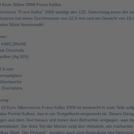
 Euro Silber 2008 Franz Kafka
bermünze "Franz Kafka" 2008 würdigt den 125. Geburtstag eines der bed
rmünze hat einen Durchmesser von 32,5 mm und ein Gewicht von 18 
ndes Stück Numismatik!
ten:
 = KARLSRUHE
isek Chochola
gsilber (Ag 925)
2,5 mm
Stempelglanz
 Münztasche
o. Exemplare
bung:
r 10 Euro Silbermünze Franz Kafka 2008 ist senkrecht in zwei Teile aufg
t das Porträt Kafkas, das in ein Textgeflecht eingesenkt ist. Dieses Desi
gen aus dem Text heraus und treten dem Betrachter entgegen, was da
ematisiert. Der linke Teil der Münze zeigt den Veitsdom, ein markantes
afkas Werk „Der Prozess“, sondern auch eine Andeutung des historisch-