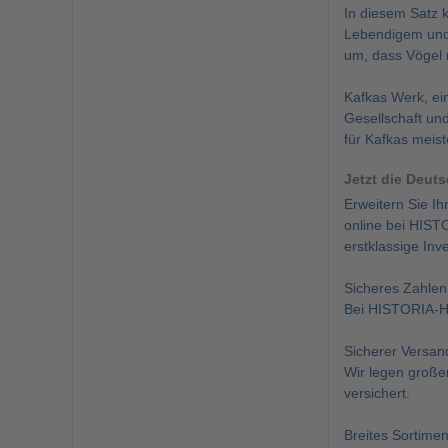
In diesem Satz 
Lebendigem und F
um, dass Vögel n
Kafkas Werk, ein
Gesellschaft und
für Kafkas meist
Jetzt die Deut
Erweitern Sie I
online bei HIST
erstklassige Inve
Sicheres Zahlen
Bei HISTORIA-Ha
Sicherer Versan
Wir legen große
versichert.
Breites Sortimen