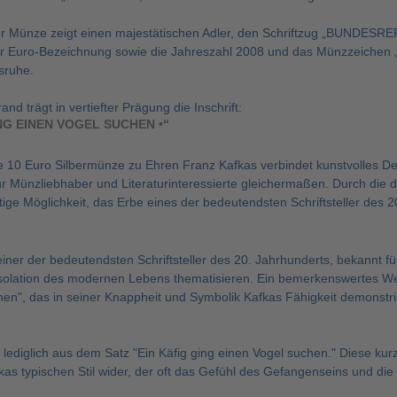
er Münze zeigt einen majestätischen Adler, den Schriftzug „BUNDES
der Euro-Bezeichnung sowie die Jahreszahl 2008 und das Münzzeichen
sruhe.
nd trägt in vertiefter Prägung die Inschrift:
NG EINEN VOGEL SUCHEN •“
10 Euro Silbermünze zu Ehren Franz Kafkas verbindet kunstvolles Desig
 Münzliebhaber und Literaturinteressierte gleichermaßen. Durch die det
rtige Möglichkeit, das Erbe eines der bedeutendsten Schriftsteller des 
einer der bedeutendsten Schriftsteller des 20. Jahrhunderts, bekannt fü
Isolation des modernen Lebens thematisieren. Ein bemerkenswertes Wer
hen", das in seiner Knappheit und Symbolik Kafkas Fähigkeit demonstr
 lediglich aus dem Satz "Ein Käfig ging einen Vogel suchen." Diese kurz
kas typischen Stil wider, der oft das Gefühl des Gefangenseins und die 