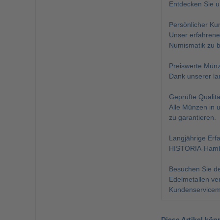
Entdecken Sie 
Persönlicher Ku
Unser erfahrene
Numismatik zu b
Preiswerte Mün
Dank unserer la
Geprüfte Qualitä
Alle Münzen in 
zu garantieren.
Langjährige Erf
HISTORIA-Hambur
Besuchen Sie de
Edelmetallen ve
Kundenservicemi
Diese Artikel kön