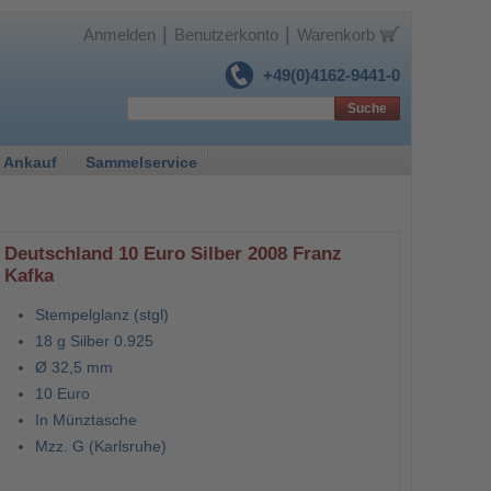
|
|
Anmelden
Benutzerkonto
Warenkorb
+49(0)4162-9441-0
Suche
 Ankauf
Sammelservice
Deutschland 10 Euro Silber 2008 Franz
Kafka
Stempelglanz (stgl)
18 g Silber 0.925
Ø 32,5 mm
10 Euro
In Münztasche
Mzz. G (Karlsruhe)