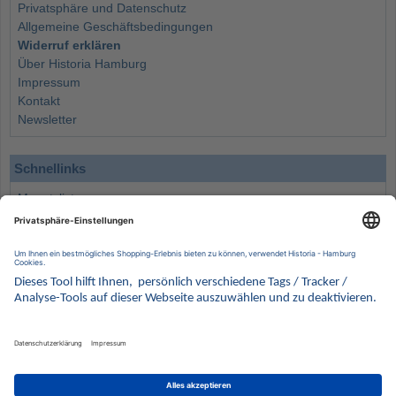
Privatsphäre und Datenschutz
Allgemeine Geschäftsbedingungen
Widerruf erklären
Über Historia Hamburg
Impressum
Kontakt
Newsletter
Schnellinks
Monatsliste
Angebote
Info
Wissenswertes
Wertanlagen
Kontakt
Münzen Ankauf
Sammelservice
Alle Preise verstehen sich inklusive der gesetzlichen UST und zuzüglich Versand.
Wir behalten uns vor, für ausgewählte Münzen die Differenzbesteuerung gemäß § 25a UStG