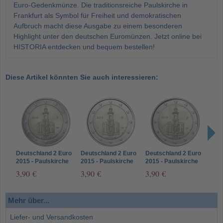
Euro-Gedenkmünze. Die traditionsreiche Paulskirche in
Frankfurt als Symbol für Freiheit und demokratischen
Aufbruch macht diese Ausgabe zu einem besonderen
Highlight unter den deutschen Euromünzen. Jetzt online bei
HISTORIA entdecken und bequem bestellen!
Diese Artikel könnten Sie auch interessieren:
Deutschland 2 Euro
Deutschland 2 Euro
Deutschland 2 Euro
Deut
2015 - Paulskirche
2015 - Paulskirche
2015 - Paulskirche
2015
Frankfurt -
Frankfurt -
Frankfurt -
Fran
3,90 €
3,90 €
3,90 €
3,9
Münzzeichen J
Münzzeichen D
Münzzeichen F
Münz
Mehr über...
Liefer- und Versandkosten