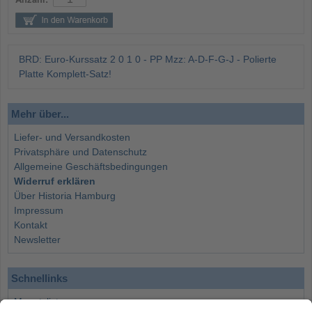
BRD: Euro-Kurssatz 2 0 1 0 - PP Mzz: A-D-F-G-J - Polierte
Platte Komplett-Satz!
Mehr über...
Liefer- und Versandkosten
Privatsphäre und Datenschutz
Allgemeine Geschäftsbedingungen
Widerruf erklären
Über Historia Hamburg
Impressum
Kontakt
Newsletter
Schnellinks
Monatsliste