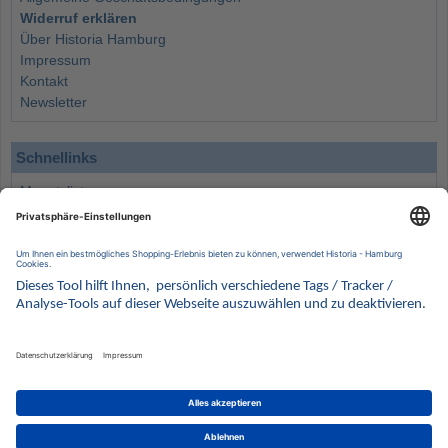
Widerruf erklären
Über Historia Hamburg
Impressum
Kontakt
Newsletter
Schnellinks
Monatsliste
Angebote
Info
Wissenswertes
Wertanlagen
Kontakt
Münzen Ankauf
Sammelservice
Alle Preise verstehen sich inklusive der gesetzlichen UST und zuzüglich Versand.
Wir behalten uns vor, für ausgewählte Münzen die Differenzbesteuerung gemäß § 25a UStG
anzuwenden.
Alle Angebote freibleibend solange der Vorrat reicht. Irrtum vorbehalten. Bilder sind