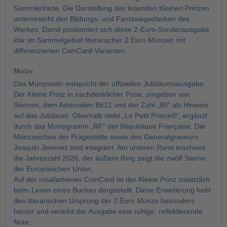
Sammlerkarte. Die Darstellung des lesenden Kleinen Prinzen
unterstreicht den Bildungs- und Fantasiegedanken des
Werkes. Damit positioniert sich diese 2-Euro-Sonderausgabe
klar im Sammelgebiet literarischer 2 Euro Münzen mit
differenzierten CoinCard-Varianten.
Motiv
Das Münzmotiv entspricht der offiziellen Jubiläumsausgabe:
Der Kleine Prinz in nachdenklicher Pose, umgeben von
Sternen, dem Asteroiden B612 und der Zahl „80“ als Hinweis
auf das Jubiläum. Oberhalb steht „Le Petit Prince®“, ergänzt
durch das Monogramm „RF“ der République Française. Die
Münzzeichen der Prägestätte sowie des Generalgraveurs
Joaquin Jimenez sind integriert. Am unteren Rand erscheint
die Jahreszahl 2026, der äußere Ring zeigt die zwölf Sterne
der Europäischen Union.
Auf der rosafarbenen CoinCard ist der Kleine Prinz zusätzlich
beim Lesen eines Buches dargestellt. Diese Erweiterung hebt
den literarischen Ursprung der 2 Euro Münze besonders
hervor und verleiht der Ausgabe eine ruhige, reflektierende
Note.