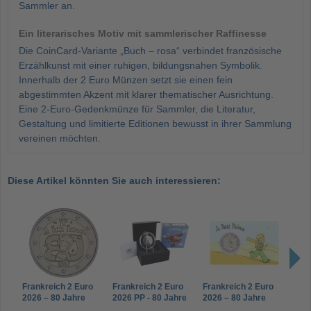
Sammler an.
Ein literarisches Motiv mit sammlerischer Raffinesse
Die CoinCard-Variante „Buch – rosa“ verbindet französische
Erzählkunst mit einer ruhigen, bildungsnahen Symbolik.
Innerhalb der 2 Euro Münzen setzt sie einen fein
abgestimmten Akzent mit klarer thematischer Ausrichtung.
Eine 2-Euro-Gedenkmünze für Sammler, die Literatur,
Gestaltung und limitierte Editionen bewusst in ihrer Sammlung
vereinen möchten.
Diese Artikel könnten Sie auch interessieren:
Frankreich 2 Euro
Frankreich 2 Euro
Frankreich 2 Euro
Fran
2026 – 80 Jahre
2026 PP - 80 Jahre
2026 – 80 Jahre
2026
„Der Kleine Prinz“
„Der Kleine Prinz“
„Der Kleine Prinz“ -
„Der