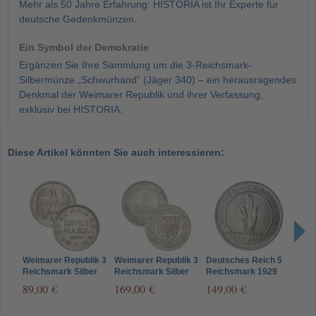
Mehr als 50 Jahre Erfahrung: HISTORIA ist Ihr Experte für
deutsche Gedenkmünzen.
Ein Symbol der Demokratie
Ergänzen Sie Ihre Sammlung um die 3-Reichsmark-
Silbermünze „Schwurhand“ (Jäger 340) – ein herausragendes
Denkmal der Weimarer Republik und ihrer Verfassung,
exklusiv bei HISTORIA.
Diese Artikel könnten Sie auch interessieren:
Weimarer Republik 3
Weimarer Republik 3
Deutsches Reich 5
Deut
Reichsmark Silber
Reichsmark Silber
Reichsmark 1929
Rei
1924 - Kursmünze -
1926 –
Schwurhand,
Univ
89,00 €
169,00 €
149,00 €
425
vorzüglich
Reichsfreiheit von
Reichsverfassung,
Tübi
Lübeck
Jäger 341