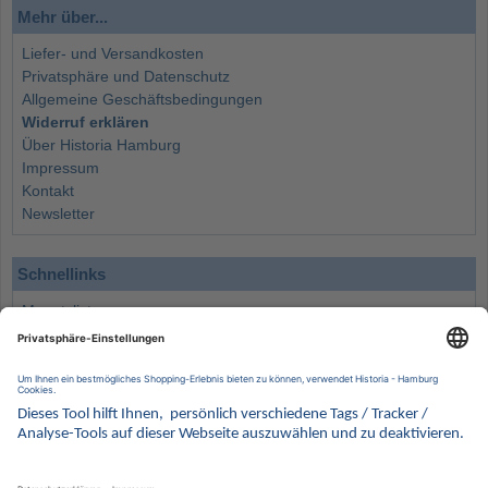
Mehr über...
Liefer- und Versandkosten
Privatsphäre und Datenschutz
Allgemeine Geschäftsbedingungen
Widerruf erklären
Über Historia Hamburg
Impressum
Kontakt
Newsletter
Schnellinks
Monatsliste
Angebote
Info
Wissenswertes
Wertanlagen
Kontakt
Münzen Ankauf
Sammelservice