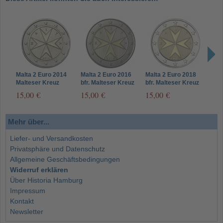
Malta 2 Euro 2014
Malta 2 Euro 2016
Malta 2 Euro 2018
Malt
Malteser Kreuz
bfr. Malteser Kreuz
bfr. Malteser Kreuz
Stem
Mzz. F
Malt
15,00 €
15,00 €
15,00 €
29,
Mehr über...
Liefer- und Versandkosten
Privatsphäre und Datenschutz
Allgemeine Geschäftsbedingungen
Widerruf erklären
Über Historia Hamburg
Impressum
Kontakt
Newsletter