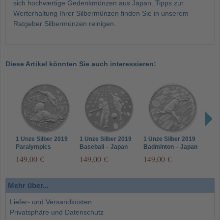
sich hochwertige Gedenkmünzen aus Japan. Tipps zur
Werterhaltung Ihrer Silbermünzen finden Sie in unserem
Ratgeber Silbermünzen reinigen.
Diese Artikel könnten Sie auch interessieren:
1 Unze Silber 2019
1 Unze Silber 2019
1 Unze Silber 2019
1 Un
Paralympics
Baseball – Japan
Badminton – Japan
Wass
Schwimmen – Japan
1000 Yen
1000 Yen
Japa
149,00 €
149,00 €
149,00 €
149
1000 Yen
Mehr über...
Liefer- und Versandkosten
Privatsphäre und Datenschutz