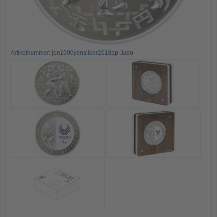
Artikelnummer: jpn1000yensilber2018pp-Judo