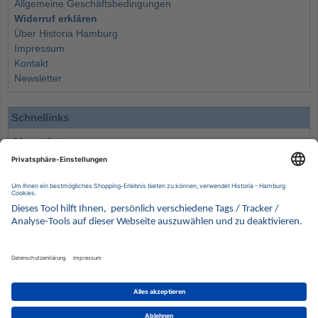
Allgemeine Geschäftsbedingungen
Widerruf erklären
Über Historia Hamburg
Impressum
Kontakt
Newsletter
Schnellinks
Monatsliste
Angebote
Info
Wissenswertes
Wertanlagen
Kontakt
Münzen Ankauf
Sammelservice
Alle Preise verstehen sich inklusive der gesetzlichen UST und zuzüglich Versand.
Wir behalten uns vor, für ausgewählte Münzen die Differenzbesteuerung gemäß § 25a UStG
anzuwenden.