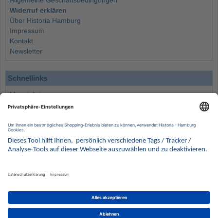
Allgemeine Geschäftsbedingungen
Widerruf erklären
Über Historia Hamburg
Impressum
Kontakt
Newsletter
Schnellinks
Monatsliste
Angebote
Info
Wissenswertes
Wertanlagen
Kontakt
Münzen Ankauf
Sammelservice
Alle Preise verstehen sich inklusive der gesetzlichen UST und zuzüglich Versand.
Wir behalten uns vor, für ausgewählte Münzen die Differenzbesteuerung gemäß § 25a UStG
anzuwenden.
Alle Angebote freibleibend solange der Vorrat reicht. Irrtum vorbehalten. Bilder sind