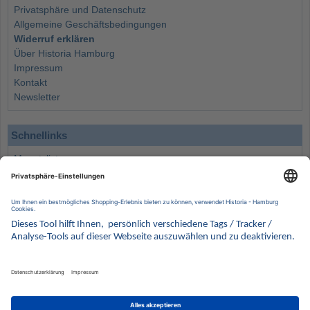
Privatsphäre und Datenschutz
Allgemeine Geschäftsbedingungen
Widerruf erklären
Über Historia Hamburg
Impressum
Kontakt
Newsletter
Schnellinks
Monatsliste
Angebote
Info
Wissenswertes
Wertanlagen
Kontakt
Münzen Ankauf
Sammelservice
Alle Preise verstehen sich inklusive der gesetzlichen UST und zuzüglich Versand.