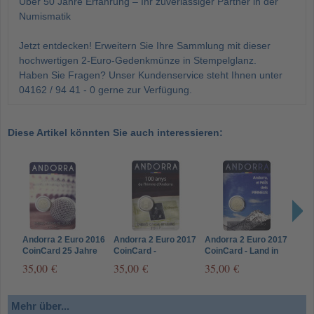
Über 50 Jahre Erfahrung – Ihr zuverlässiger Partner in der
Numismatik
Jetzt entdecken! Erweitern Sie Ihre Sammlung mit dieser
hochwertigen 2-Euro-Gedenkmünze in Stempelglanz.
Haben Sie Fragen? Unser Kundenservice steht Ihnen unter
04162 / 94 41 - 0 gerne zur Verfügung.
Diese Artikel könnten Sie auch interessieren:
Andorra 2 Euro 2016
Andorra 2 Euro 2017
Andorra 2 Euro 2017
Ando
CoinCard 25 Jahre
CoinCard -
CoinCard - Land in
Vollj
Rundfunk
Nationalhymne
den Pyrenäen
Mün
35,00 €
35,00 €
35,00 €
29,
Mehr über...