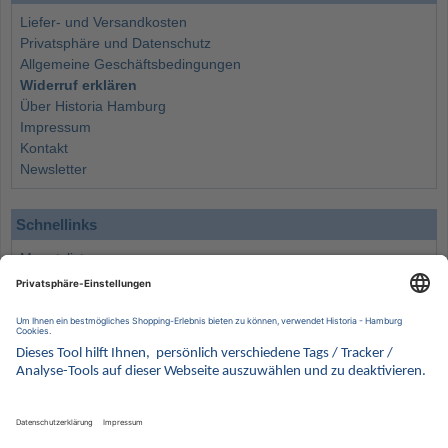
Liefer- und Versandkosten
Privatsphäre und Datenschutz
Allgemeine Geschäftsbedingungen
Widerruf erklären
Über Historia Hamburg
Impressum
Kontakt
Newsletter
Schnellinks
Monatsliste
Angebote
Info
Wissenswertes
Wertanlagen
Kontakt
Münzen Ankauf
Sammelservice