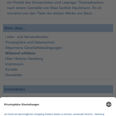
ein Porträt des Komponisten und Leipziger Thomaskantors
nach einem Gemälde von Elias Gottlob Haußmann. Es ist
umrahmt von den Titeln der letzten Werke von Bach.
Mehr über...
Liefer- und Versandkosten
Privatsphäre und Datenschutz
Allgemeine Geschäftsbedingungen
Widerruf erklären
Über Historia Hamburg
Impressum
Kontakt
Newsletter
Schnellinks
Monatsliste
Angebote
Info
Wissenswertes