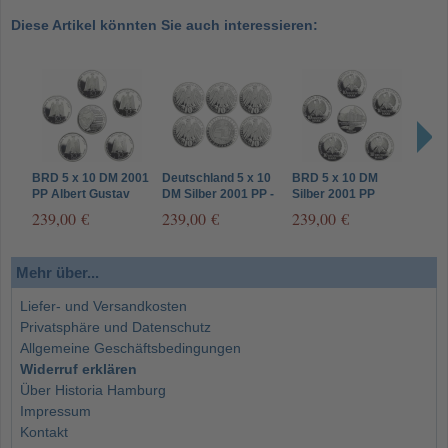
Diese Artikel könnten Sie auch interessieren:
BRD 5 x 10 DM 2001
Deutschland 5 x 10
BRD 5 x 10 DM
Deut
PP Albert Gustav
DM Silber 2001 PP -
Silber 2001 PP
Silb
Lortzing Satz A - J
Bundesverfassungsgericht
Katharinenkloster
239,00 €
239,00 €
239,00 €
48,
A-D-F-G-J
Stralsund A-D-F-G-J
Mehr über...
Liefer- und Versandkosten
Privatsphäre und Datenschutz
Allgemeine Geschäftsbedingungen
Widerruf erklären
Über Historia Hamburg
Impressum
Kontakt