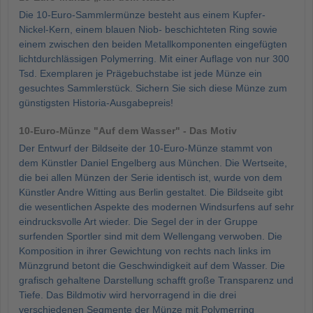
Die 10-Euro-Sammlermünze besteht aus einem Kupfer-
Nickel-Kern, einem blauen Niob- beschichteten Ring sowie
einem zwischen den beiden Metallkomponenten eingefügten
lichtdurchlässigen Polymerring. Mit einer Auflage von nur 300
Tsd. Exemplaren je Prägebuchstabe ist jede Münze ein
gesuchtes Sammlerstück. Sichern Sie sich diese Münze zum
günstigsten Historia-Ausgabepreis!
10-Euro-Münze "Auf dem Wasser" - Das Motiv
Der Entwurf der Bildseite der 10-Euro-Münze stammt von
dem Künstler Daniel Engelberg aus München. Die Wertseite,
die bei allen Münzen der Serie identisch ist, wurde von dem
Künstler Andre Witting aus Berlin gestaltet. Die Bildseite gibt
die wesentlichen Aspekte des modernen Windsurfens auf sehr
eindrucksvolle Art wieder. Die Segel der in der Gruppe
surfenden Sportler sind mit dem Wellengang verwoben. Die
Komposition in ihrer Gewichtung von rechts nach links im
Münzgrund betont die Geschwindigkeit auf dem Wasser. Die
grafisch gehaltene Darstellung schafft große Transparenz und
Tiefe. Das Bildmotiv wird hervorragend in die drei
verschiedenen Segmente der Münze mit Polymerring