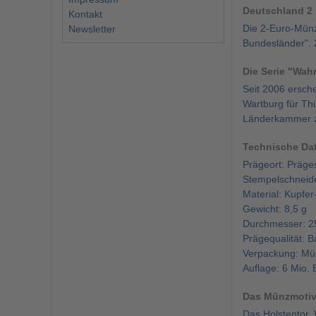
Deutschland 2 
Kontakt
Die 2-Euro-Münz
Newsletter
Bundesländer". 
Die Serie "Wah
Seit 2006 ersch
Wartburg für Th
Länderkammer z
Technische Da
Prägeort: Präge
Stempelschneide
Material: Kupfer
Gewicht: 8,5 g
Durchmesser: 
Prägequalität: B
Verpackung: Mü
Auflage: 6 Mio.
Das Münzmoti
Das Holstentor, 