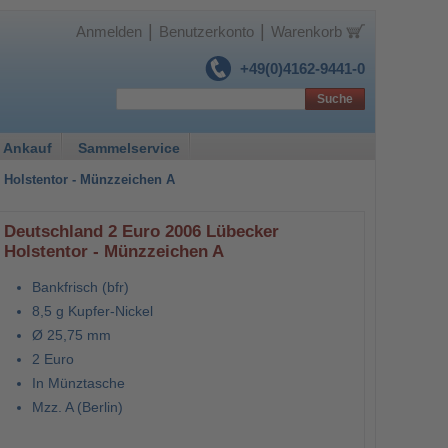
|
|
Anmelden
Benutzerkonto
Warenkorb
+49(0)4162-9441-0
Suche
 Ankauf
Sammelservice
 Holstentor - Münzzeichen A
Deutschland 2 Euro 2006 Lübecker
Holstentor - Münzzeichen A
Bankfrisch (bfr)
8,5 g Kupfer-Nickel
Ø 25,75 mm
2 Euro
In Münztasche
Mzz. A (Berlin)