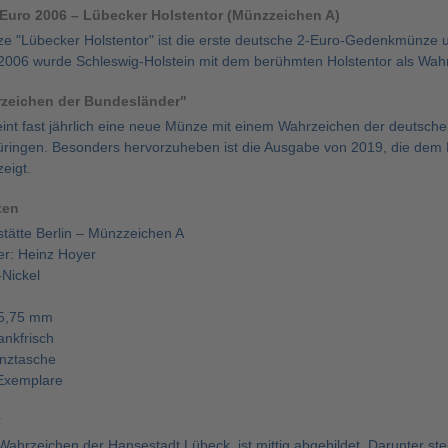
Euro 2006 – Lübecker Holstentor (Münzzeichen A)
e "Lübecker Holstentor" ist die erste deutsche 2-Euro-Gedenkmünze un
2006 wurde Schleswig-Holstein mit dem berühmten Holstentor als Wah
rzeichen der Bundesländer"
eint fast jährlich eine neue Münze mit einem Wahrzeichen der deutsche
üringen. Besonders hervorzuheben ist die Ausgabe von 2019, die de
eigt.
ten
stätte Berlin – Münzzeichen A
r: Heinz Hoyer
-Nickel
25,75 mm
ankfrisch
nztasche
 Exemplare
v
Wahrzeichen der Hansestadt Lübeck, ist mittig abgebildet. Darunter ste