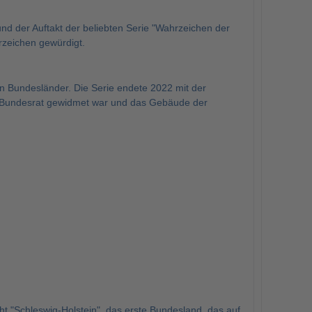
d der Auftakt der beliebten Serie "Wahrzeichen der
rzeichen gewürdigt.
n Bundesländer. Die Serie endete 2022 mit der
m Bundesrat gewidmet war und das Gebäude der
ht "Schleswig-Holstein", das erste Bundesland, das auf