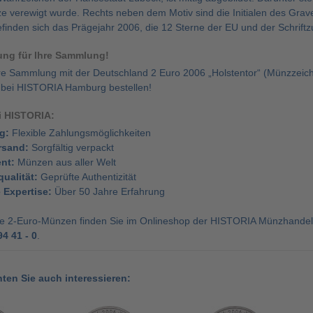
e verewigt wurde. Rechts neben dem Motiv sind die Initialen des Grav
finden sich das Prägejahr 2006, die 12 Sterne der EU und der Schrift
ung für Ihre Sammlung!
hre Sammlung mit der Deutschland 2 Euro 2006 „Holstentor“ (Münzzeic
t bei HISTORIA Hamburg bestellen!
ei HISTORIA:
g:
Flexible Zahlungsmöglichkeiten
rsand:
Sorgfältig verpackt
nt:
Münzen aus aller Welt
ualität:
Geprüfte Authentizität
Expertise:
Über 50 Jahre Erfahrung
ve 2-Euro-Münzen finden Sie im Onlineshop der HISTORIA Münzhandels
94 41 - 0
.
nten Sie auch interessieren: