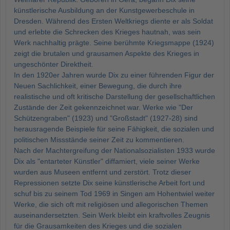
künstlerische Ausbildung an der Kunstgewerbeschule in
Dresden. Während des Ersten Weltkriegs diente er als Soldat
und erlebte die Schrecken des Krieges hautnah, was sein
Werk nachhaltig prägte. Seine berühmte Kriegsmappe (1924)
zeigt die brutalen und grausamen Aspekte des Krieges in
ungeschönter Direktheit.
In den 1920er Jahren wurde Dix zu einer führenden Figur der
Neuen Sachlichkeit, einer Bewegung, die durch ihre
realistische und oft kritische Darstellung der gesellschaftlichen
Zustände der Zeit gekennzeichnet war. Werke wie "Der
Schützengraben" (1923) und "Großstadt" (1927-28) sind
herausragende Beispiele für seine Fähigkeit, die sozialen und
politischen Missstände seiner Zeit zu kommentieren.
Nach der Machtergreifung der Nationalsozialisten 1933 wurde
Dix als "entarteter Künstler" diffamiert, viele seiner Werke
wurden aus Museen entfernt und zerstört. Trotz dieser
Repressionen setzte Dix seine künstlerische Arbeit fort und
schuf bis zu seinem Tod 1969 in Singen am Hohentwiel weiter
Werke, die sich oft mit religiösen und allegorischen Themen
auseinandersetzten. Sein Werk bleibt ein kraftvolles Zeugnis
für die Grausamkeiten des Krieges und die sozialen