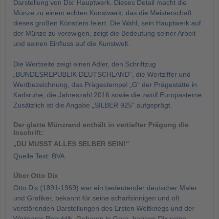
Darstellung von Dix' Hauptwerk. Dieses Detail macht die
Münze zu einem echten Kunstwerk, das die Meisterschaft
dieses großen Künstlers feiert. Die Wahl, sein Hauptwerk auf
der Münze zu verewigen, zeigt die Bedeutung seiner Arbeit
und seinen Einfluss auf die Kunstwelt.
Die Wertseite zeigt einen Adler, den Schriftzug
„BUNDESREPUBLIK DEUTSCHLAND“, die Wertziffer und
Wertbezeichnung, das Prägestempel „G“ der Prägestätte in
Karlsruhe, die Jahreszahl 2016 sowie die zwölf Europasterne.
Zusätzlich ist die Angabe „SILBER 925“ aufgeprägt.
Der glatte Münzrand enthält in vertiefter Prägung die
Inschrift:
„DU MUSST ALLES SELBER SEIN!“
Quelle Text: BVA
Über Otto Dix
Otto Dix (1891-1969) war ein bedeutender deutscher Maler
und Grafiker, bekannt für seine scharfsinnigen und oft
verstörenden Darstellungen des Ersten Weltkriegs und der
Weimarer Republik. Geboren in Gera, begann Dix seine