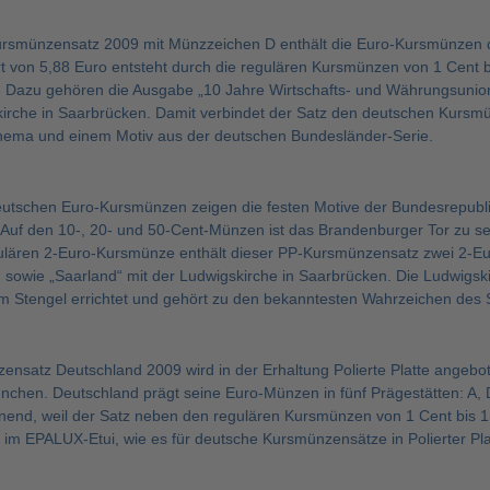
rsmünzensatz 2009 mit Münzzeichen D enthält die Euro-Kursmünzen de
von 5,88 Euro entsteht durch die regulären Kursmünzen von 1 Cent bi
Dazu gehören die Ausgabe „10 Jahre Wirtschafts- und Währungsunion
kirche in Saarbrücken. Damit verbindet der Satz den deutschen Kurs
ema und einem Motiv aus der deutschen Bundesländer-Serie.
eutschen Euro-Kursmünzen zeigen die festen Motive der Bundesrepubli
 Auf den 10-, 20- und 50-Cent-Münzen ist das Brandenburger Tor zu s
gulären 2-Euro-Kursmünze enthält dieser PP-Kursmünzensatz zwei 2-E
sowie „Saarland“ mit der Ludwigskirche in Saarbrücken. Die Ludwigsk
im Stengel errichtet und gehört zu den bekanntesten Wahrzeichen des 
ensatz Deutschland 2009 wird in der Erhaltung Polierte Platte angebo
hen. Deutschland prägt seine Euro-Münzen in fünf Prägestätten: A, D
end, weil der Satz neben den regulären Kursmünzen von 1 Cent bis 1
t im EPALUX-Etui, wie es für deutsche Kursmünzensätze in Polierter Platt