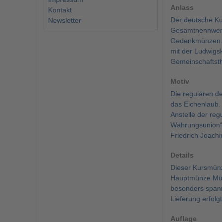
Anlass
Kontakt
Der deutsche Ku
Newsletter
Gesamtnennwert 
Gedenkmünzen. 
mit der Ludwigs
Gemeinschaftsth
Motiv
Die regulären d
das Eichenlaub.
Anstelle der re
Währungsunion“ 
Friedrich Joach
Details
Dieser Kursmünz
Hauptmünze Münc
besonders spann
Lieferung erfolg
Auflage