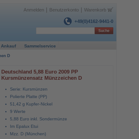
|
|
Anmelden
Benutzerkonto
Warenkorb
+49(0)4162-9441-0
Suche
 Ankauf
Sammelservice
hen D
Deutschland 5,88 Euro 2009 PP
Kursmünzensatz Münzzeichen D
Serie: Kursmünzen
Polierte Platte (PP)
51,42 g Kupfer-Nickel
9 Werte
5,88 Euro inkl. Sondermünze
Im Epalux Etui
Mzz. D (München)