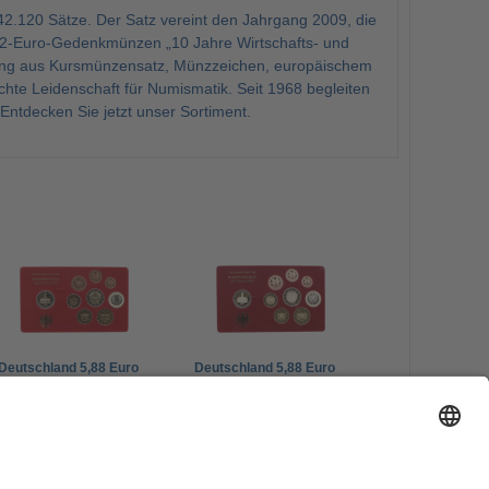
2.120 Sätze. Der Satz vereint den Jahrgang 2009, die
en 2-Euro-Gedenkmünzen „10 Jahre Wirtschafts- und
dung aus Kursmünzensatz, Münzzeichen, europäischem
te Leidenschaft für Numismatik. Seit 1968 begleiten
Entdecken Sie jetzt unser Sortiment.
Deutschland 5,88 Euro
Deutschland 5,88 Euro
2009 PP
2009 PP
Kursmünzensatz
Kursmünzensatz
45,00 €
45,00 €
Münzzeichen F
Münzzeichen A