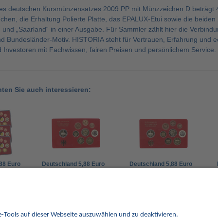
ses deutschen Kursmünzensatzes 2009 PP mit Münzzeichen D beträgt 4
chen, die Erhaltung Polierte Platte, das EPALUX-Etui sowie die beid
und „Saarland“ in einer Ausgabe. Für Sammler zählt hier die Verbin
 Bundesländer-Motiv. HISTORIA steht für Vertrauen, Erfahrung und ech
Investoren mit Fachwissen, fairen Preisen und persönlichem Service. 
nten Sie auch interessieren:
,88 Euro
Deutschland 5,88 Euro
Deutschland 5,88 Euro
2009 PP
2009 PP
Kursmünzensatz
Kursmünzensatz
45,00 €
45,00 €
Münzzeichen J
Münzzeichen G