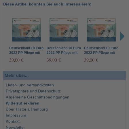
Diese Artikel könnten Sie auch interessieren:
Deutschland 10 Euro
Deutschland 10 Euro
Deutschland 10 Euro
Deut
2022 PP Pflege mit
2022 PP Pflege mit
2022 PP Pflege mit
2022
Polymerring
Polymerring Mzz J
Polymerring Mzz G
Poly
39,00 €
39,00 €
39,00 €
39,
Mehr über...
Liefer- und Versandkosten
Privatsphäre und Datenschutz
Allgemeine Geschäftsbedingungen
Widerruf erklären
Über Historia Hamburg
Impressum
Kontakt
Newsletter