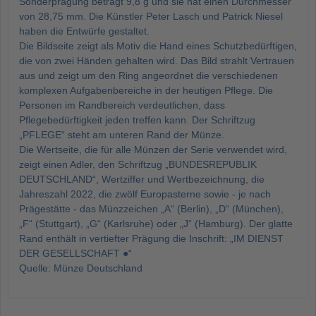
Sonderprägung beträgt 9,8 g und sie hat einen Durchmesser
von 28,75 mm. Die Künstler Peter Lasch und Patrick Niesel
haben die Entwürfe gestaltet.
Die Bildseite zeigt als Motiv die Hand eines Schutzbedürftigen,
die von zwei Händen gehalten wird. Das Bild strahlt Vertrauen
aus und zeigt um den Ring angeordnet die verschiedenen
komplexen Aufgabenbereiche in der heutigen Pflege. Die
Personen im Randbereich verdeutlichen, dass
Pflegebedürftigkeit jeden treffen kann. Der Schriftzug
„PFLEGE“ steht am unteren Rand der Münze.
Die Wertseite, die für alle Münzen der Serie verwendet wird,
zeigt einen Adler, den Schriftzug „BUNDESREPUBLIK
DEUTSCHLAND“, Wertziffer und Wertbezeichnung, die
Jahreszahl 2022, die zwölf Europasterne sowie - je nach
Prägestätte - das Münzzeichen „A“ (Berlin), „D“ (München),
„F“ (Stuttgart), „G“ (Karlsruhe) oder „J“ (Hamburg). Der glatte
Rand enthält in vertiefter Prägung die Inschrift: „IM DIENST
DER GESELLSCHAFT ●“
Quelle: Münze Deutschland