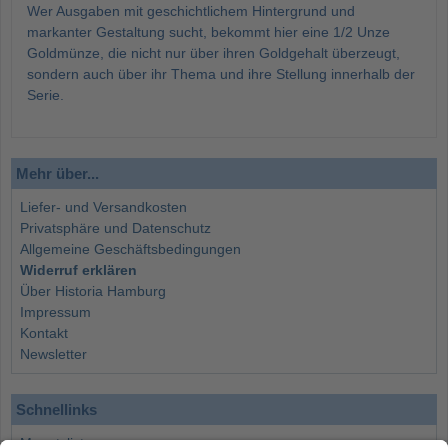
Wer Ausgaben mit geschichtlichem Hintergrund und
markanter Gestaltung sucht, bekommt hier eine 1/2 Unze
Goldmünze, die nicht nur über ihren Goldgehalt überzeugt,
sondern auch über ihr Thema und ihre Stellung innerhalb der
Serie.
Mehr über...
Liefer- und Versandkosten
Privatsphäre und Datenschutz
Allgemeine Geschäftsbedingungen
Widerruf erklären
Über Historia Hamburg
Impressum
Kontakt
Newsletter
Schnellinks
Monatsliste