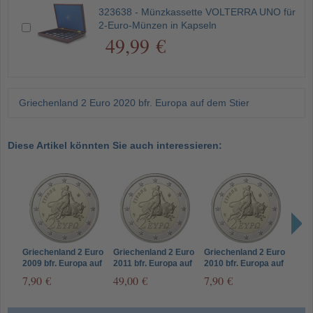
323638 - Münzkassette VOLTERRA UNO für
2-Euro-Münzen in Kapseln
49,99 €
Griechenland 2 Euro 2020 bfr. Europa auf dem Stier
Diese Artikel könnten Sie auch interessieren:
Griechenland 2 Euro
Griechenland 2 Euro
Griechenland 2 Euro
Grie
2009 bfr. Europa auf
2011 bfr. Europa auf
2010 bfr. Europa auf
2017
dem Stier
dem Stier
dem Stier
dem 
7,90 €
49,00 €
7,90 €
29,