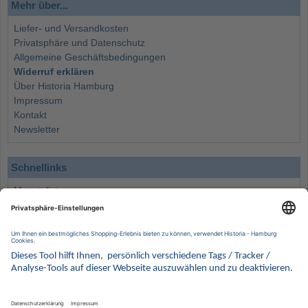
Mehr über...
Liefer- und Versandkosten
Privatsphäre und Datenschutz
Allgemeine Geschäftsbedingungen
Widerruf erklären
Über Historia Hamburg
Impressum
Kontakt
Newsletter
Schnellinks
Monatsliste
Angebote
Info
Wissenswertes
Wertanlagen
Kontakt
Münzen Ankauf
Sammelservice