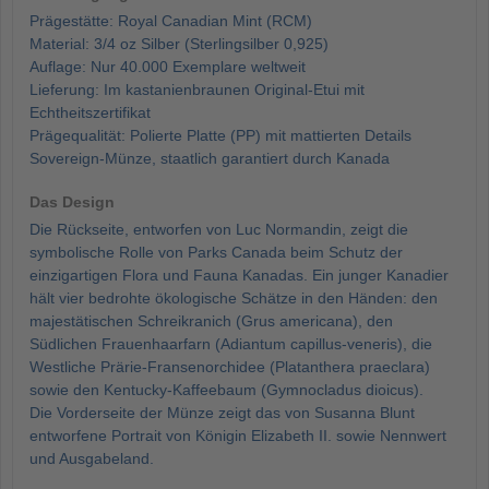
Prägestätte: Royal Canadian Mint (RCM)
Material: 3/4 oz Silber (Sterlingsilber 0,925)
Auflage: Nur 40.000 Exemplare weltweit
Lieferung: Im kastanienbraunen Original-Etui mit
Echtheitszertifikat
Prägequalität: Polierte Platte (PP) mit mattierten Details
Sovereign-Münze, staatlich garantiert durch Kanada
Das Design
Die Rückseite, entworfen von Luc Normandin, zeigt die
symbolische Rolle von Parks Canada beim Schutz der
einzigartigen Flora und Fauna Kanadas. Ein junger Kanadier
hält vier bedrohte ökologische Schätze in den Händen: den
majestätischen Schreikranich (Grus americana), den
Südlichen Frauenhaarfarn (Adiantum capillus-veneris), die
Westliche Prärie-Fransenorchidee (Platanthera praeclara)
sowie den Kentucky-Kaffeebaum (Gymnocladus dioicus).
Die Vorderseite der Münze zeigt das von Susanna Blunt
entworfene Portrait von Königin Elizabeth II. sowie Nennwert
und Ausgabeland.