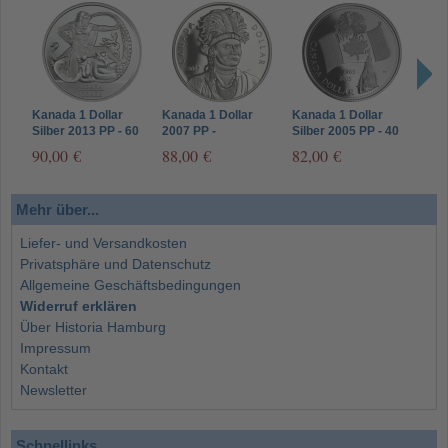
Kanada 1 Dollar
Kanada 1 Dollar
Kanada 1 Dollar
Kana
Silber 2013 PP - 60
2007 PP -
Silber 2005 PP - 40
2020
Jahre
Thayendanegea
Jahre Nationalflagge
Vict
90,00 €
88,00 €
82,00 €
90,
Waffenstillstand mit
(Joseph Brant)-
des 
Korea
Mohawk-Indianer
Welt
Mehr über...
Liefer- und Versandkosten
Privatsphäre und Datenschutz
Allgemeine Geschäftsbedingungen
Widerruf erklären
Über Historia Hamburg
Impressum
Kontakt
Newsletter
Schnellinks