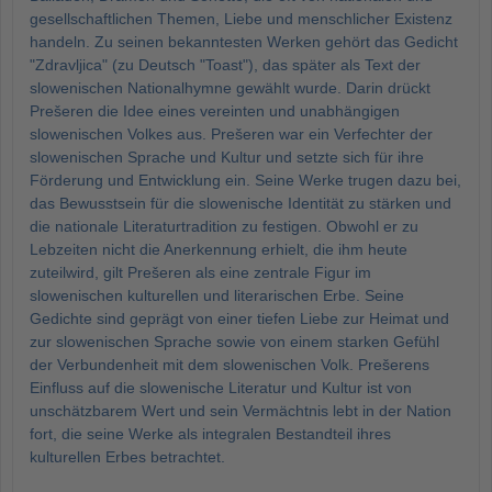
gesellschaftlichen Themen, Liebe und menschlicher Existenz
handeln. Zu seinen bekanntesten Werken gehört das Gedicht
"Zdravljica" (zu Deutsch "Toast"), das später als Text der
slowenischen Nationalhymne gewählt wurde. Darin drückt
Prešeren die Idee eines vereinten und unabhängigen
slowenischen Volkes aus. Prešeren war ein Verfechter der
slowenischen Sprache und Kultur und setzte sich für ihre
Förderung und Entwicklung ein. Seine Werke trugen dazu bei,
das Bewusstsein für die slowenische Identität zu stärken und
die nationale Literaturtradition zu festigen. Obwohl er zu
Lebzeiten nicht die Anerkennung erhielt, die ihm heute
zuteilwird, gilt Prešeren als eine zentrale Figur im
slowenischen kulturellen und literarischen Erbe. Seine
Gedichte sind geprägt von einer tiefen Liebe zur Heimat und
zur slowenischen Sprache sowie von einem starken Gefühl
der Verbundenheit mit dem slowenischen Volk. Prešerens
Einfluss auf die slowenische Literatur und Kultur ist von
unschätzbarem Wert und sein Vermächtnis lebt in der Nation
fort, die seine Werke als integralen Bestandteil ihres
kulturellen Erbes betrachtet.