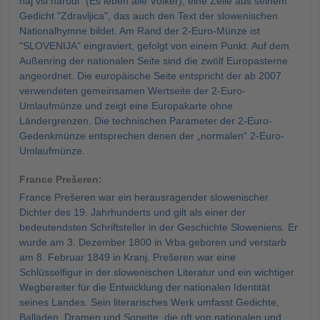
naj vsi naródi" (Es leben alle Völker), eine Zeile aus seinem
Gedicht "Zdravljica", das auch den Text der slowenischen
Nationalhymne bildet. Am Rand der 2-Euro-Münze ist
"SLOVENIJA" eingraviert, gefolgt von einem Punkt. Auf dem
Außenring der nationalen Seite sind die zwölf Europasterne
angeordnet. Die europäische Seite entspricht der ab 2007
verwendeten gemeinsamen Wertseite der 2-Euro-
Umlaufmünze und zeigt eine Europakarte ohne
Ländergrenzen. Die technischen Parameter der 2-Euro-
Gedenkmünze entsprechen denen der „normalen“ 2-Euro-
Umlaufmünze.
France Prešeren:
France Prešeren war ein herausragender slowenischer
Dichter des 19. Jahrhunderts und gilt als einer der
bedeutendsten Schriftsteller in der Geschichte Sloweniens. Er
wurde am 3. Dezember 1800 in Vrba geboren und verstarb
am 8. Februar 1849 in Kranj. Prešeren war eine
Schlüsselfigur in der slowenischen Literatur und ein wichtiger
Wegbereiter für die Entwicklung der nationalen Identität
seines Landes. Sein literarisches Werk umfasst Gedichte,
Balladen, Dramen und Sonette, die oft von nationalen und