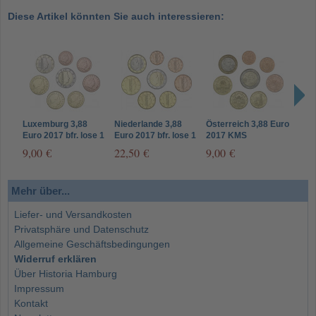
Diese Artikel könnten Sie auch interessieren:
Luxemburg 3,88
Niederlande 3,88
Österreich 3,88 Euro
Malt
Euro 2017 bfr. lose 1
Euro 2017 bfr. lose 1
2017 KMS
bfr. 
Cent - 2 Euro
Cent - 2 Euro
Cent
9,00 €
22,50 €
9,00 €
24,
Mehr über...
Liefer- und Versandkosten
Privatsphäre und Datenschutz
Allgemeine Geschäftsbedingungen
Widerruf erklären
Über Historia Hamburg
Impressum
Kontakt