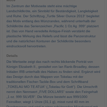
Motiv
Im Zentrum der Motivseite steht eine mächtige
Landschildkröte, ein Sinnbild für Beständigkeit, Langlebigkeit
und Ruhe. Der Schriftzug „Turtle Silver Ounce 2013“ begleitet
das Motiv entlang des Münzrandes, während unterhalb der
Schildkröte das Serienzeichen „Pacific 1 Oz Ag .999“ platziert
ist. Das von Hand veredelte Antique-Finish verstärkt die
plastische Wirkung des Reliefs und lässt die Panzerstruktur
und die natürlichen Konturen der Schildkröte besonders
eindrucksvoll hervortreten.
Details
Die Wertseite zeigt das nach rechts blickende Porträt von
Königin Elizabeth II., gestaltet von Ian Rank-Broadley, dessen
Initialen IRB unterhalb des Halses zu finden sind. Ergänzt wird
das Design durch das Wappen von Tokelau mit der
traditionellen Fischer-Tackle-Box und dem Schriftband
„TOKELAU MO TE ATUA“ („Tokelau für Gott“). Die Umschrift
nennt den Nennwert „FIVE DOLLARS“ sowie den Feingehalt
„1 oz. 999 SILVER“. Die Münze besteht aus 999/1000
Feinsilber, wiegt 1 Unze (31,1 g), misst rund 40 mm im
Durchmesser und wird in einer schützenden Münzkapsel mit