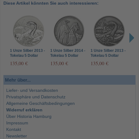
Diese Artikel könnten Sie auch interessieren:
1 Unze Silber 2013 -
1 Unze Silber 2014 -
1 Unze Silber 2013 -
1 Un
Tokelau 5 Dollar
Tokelau 5 Dollar
Tokelau 5 Dollar
Toke
Lunar Jahr der
Gelbaugenpinguine -
Lunar Jahr der
Luna
135,00 €
135,00 €
135,00 €
135
Schlange – Reverse
Pacific Silver Ounce
Schlange
Pfer
Proof
Mehr über...
Liefer- und Versandkosten
Privatsphäre und Datenschutz
Allgemeine Geschäftsbedingungen
Widerruf erklären
Über Historia Hamburg
Impressum
Kontakt
Newsletter