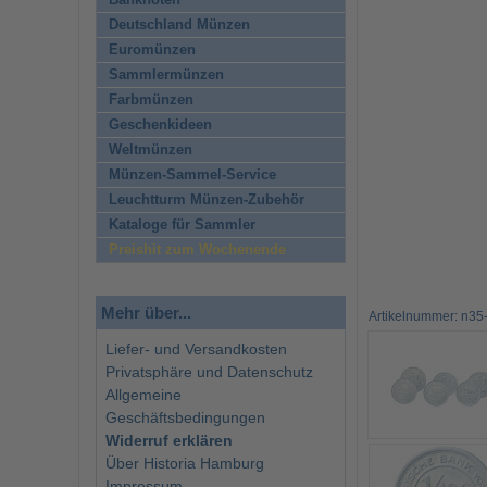
Banknoten
Deutschland Münzen
Euromünzen
Sammlermünzen
Farbmünzen
Geschenkideen
Weltmünzen
Münzen-Sammel-Service
Leuchtturm Münzen-Zubehör
Kataloge für Sammler
Preishit zum Wochenende
Mehr über...
Artikelnummer: n35
Liefer- und Versandkosten
Privatsphäre und Datenschutz
Allgemeine
Geschäftsbedingungen
Widerruf erklären
Über Historia Hamburg
Impressum