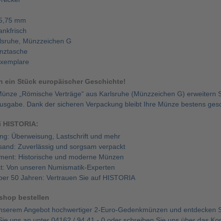
25,75 mm
ankfrisch
rlsruhe, Münzzeichen G
nztasche
Exemplare
ch ein Stück europäischer Geschichte!
Münze „Römische Verträge“ aus Karlsruhe (Münzzeichen G) erweitern S
sgabe. Dank der sicheren Verpackung bleibt Ihre Münze bestens gesc
ei HISTORIA:
ng: Überweisung, Lastschrift und mehr
rsand: Zuverlässig und sorgsam verpackt
rtiment: Historische und moderne Münzen
ät: Von unseren Numismatik-Experten
über 50 Jahren: Vertrauen Sie auf HISTORIA
eshop bestellen
unserem Angebot hochwertiger 2-Euro-Gedenkmünzen und entdecken Si
ie uns an unter 04162 / 94 41 - 0 oder schreiben Sie uns über das Kon