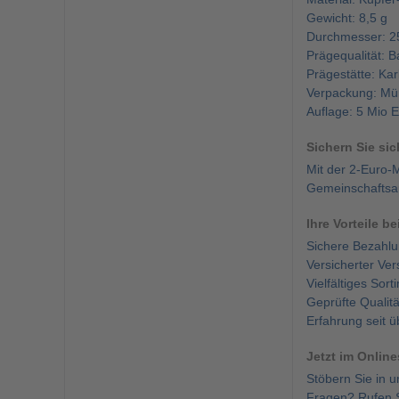
Gewicht: 8,5 g
Durchmesser: 
Prägequalität: B
Prägestätte: Ka
Verpackung: Mü
Auflage: 5 Mio 
Sichern Sie si
Mit der 2-Euro-
Gemeinschaftsau
Ihre Vorteile b
Sichere Bezahlu
Versicherter Ve
Vielfältiges So
Geprüfte Qualit
Erfahrung seit 
Jetzt im Onlin
Stöbern Sie in 
Fragen? Rufen S