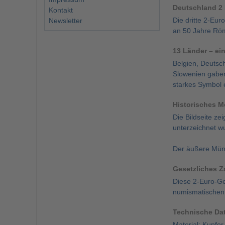
Deutschland 2 
Kontakt
Die dritte 2-Eu
Newsletter
an 50 Jahre Röm
13 Länder – ei
Belgien, Deutsch
Slowenien gaben
starkes Symbol 
Historisches M
Die Bildseite z
unterzeichnet w
Der äußere Münzr
Gesetzliches Z
Diese 2-Euro-Ged
numismatischen
Technische Da
Material: Kupfer