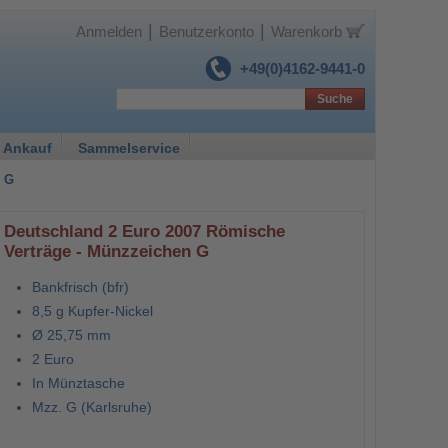
|
|
Anmelden
Benutzerkonto
Warenkorb
+49(0)4162-9441-0
Suche
 Ankauf
Sammelservice
n G
Deutschland 2 Euro 2007 Römische
Verträge - Münzzeichen G
Bankfrisch (bfr)
8,5 g Kupfer-Nickel
Ø 25,75 mm
2 Euro
In Münztasche
Mzz. G (Karlsruhe)