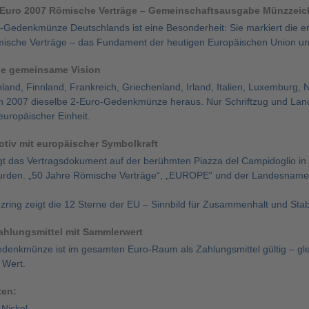
Euro 2007 Römische Verträge – Gemeinschaftsausgabe Münzzeich
ro-Gedenkmünze Deutschlands ist eine Besonderheit: Sie markiert die 
ische Verträge – das Fundament der heutigen Europäischen Union un
ne gemeinsame Vision
land, Finnland, Frankreich, Griechenland, Irland, Italien, Luxemburg, 
 2007 dieselbe 2-Euro-Gedenkmünze heraus. Nur Schriftzug und Land
europäischer Einheit.
otiv mit europäischer Symbolkraft
eigt das Vertragsdokument auf der berühmten Piazza del Campidoglio 
urden. „50 Jahre Römische Verträge“, „EUROPE“ und der Landesname er
ing zeigt die 12 Sterne der EU – Sinnbild für Zusammenhalt und Stabil
ahlungsmittel mit Sammlerwert
enkmünze ist im gesamten Euro-Raum als Zahlungsmittel gültig – gleic
 Wert.
ten:
-Nickel