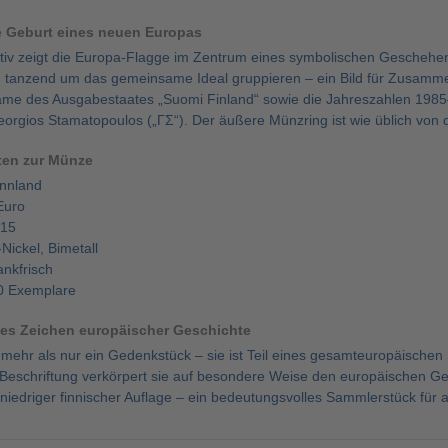
e Geburt eines neuen Europas
tiv zeigt die Europa-Flagge im Zentrum eines symbolischen Geschehen
h tanzend um das gemeinsame Ideal gruppieren – ein Bild für Zusammen
ame des Ausgabestaates „Suomi Finland“ sowie die Jahreszahlen 1985–20
eorgios Stamatopoulos („ΓΣ“). Der äußere Münzring ist wie üblich vo
ten zur Münze
nnland
Euro
015
Nickel, Bimetall
ankfrisch
0 Exemplare
es Zeichen europäischer Geschichte
mehr als nur ein Gedenkstück – sie ist Teil eines gesamteuropäischen 
 Beschriftung verkörpert sie auf besondere Weise den europäischen 
niedriger finnischer Auflage – ein bedeutungsvolles Sammlerstück für a