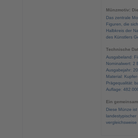
Münzmotiv: Di
Das zentrale Mo
Figuren, die sic
Halbkreis der N
des Künstlers G
Technische Da
Ausgabeland: Fi
Nominalwert: 2 
Ausgabejahr: 2
Material: Kupfer-
Prägequalität: b
Auflage: 482.00
Ein gemeinsam
Diese Münze ist 
landestypischer
vergleichsweise 