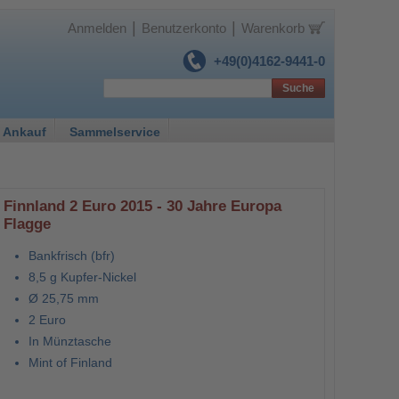
|
|
Anmelden
Benutzerkonto
Warenkorb
+49(0)4162-9441-0
Suche
 Ankauf
Sammelservice
Finnland 2 Euro 2015 - 30 Jahre Europa
Flagge
Bankfrisch (bfr)
8,5 g Kupfer-Nickel
Ø 25,75 mm
2 Euro
In Münztasche
Mint of Finland