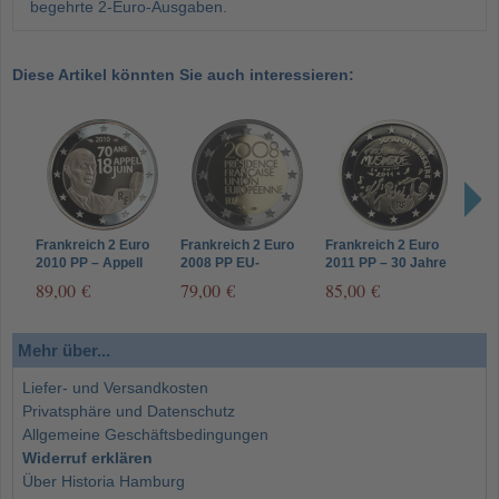
begehrte 2-Euro-Ausgaben.
Diese Artikel könnten Sie auch interessieren:
Frankreich 2 Euro
Frankreich 2 Euro
Frankreich 2 Euro
Fran
2010 PP – Appell
2008 PP EU-
2011 PP – 30 Jahre
2013
vom 18. Juni –
Ratspräsidentschaft
Internationaler Tag
Pier
89,00 €
79,00 €
85,00 €
90,
Charles de Gaulle
im Etui
der Musik
Mehr über...
Liefer- und Versandkosten
Privatsphäre und Datenschutz
Allgemeine Geschäftsbedingungen
Widerruf erklären
Über Historia Hamburg