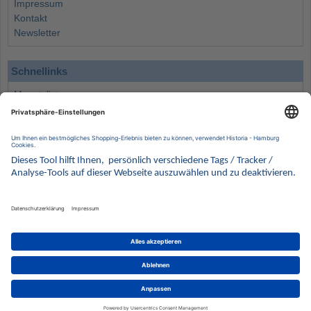
Impressum
Kontakt
Newsletter
Schnellinks
Monatsliste
Angebote
Info
Wissenswertes
Wertanlagen
Kontakt
Münzen Ankauf
Sammelservice
Alle Preise verstehen sich inklusive der gesetzlichen UST und zuzüglich Versand.
Wir behalten uns vor, für ausgewählte Münzen die Differenzbesteuerung gemäß § 25a UStG
anzuwenden.
Alle Angebote freibleibend solange der Vorrat reicht. Irrtum vorbehalten. Bilder sind
Beispielbilder
Münzen von HISTORIA Münzhandelsgesellschaft mbH
© 2021
PCS, IT mit Augenmaß
eCommerce Engine © 2018
Magento