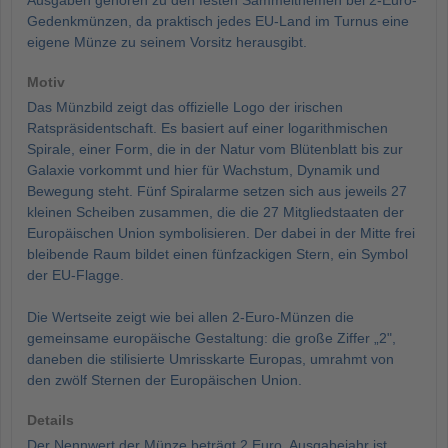
Ausgaben gehören zu den festen Sammelthemen bei 2-Euro-
Gedenkmünzen, da praktisch jedes EU-Land im Turnus eine
eigene Münze zu seinem Vorsitz herausgibt.
Motiv
Das Münzbild zeigt das offizielle Logo der irischen
Ratspräsidentschaft. Es basiert auf einer logarithmischen
Spirale, einer Form, die in der Natur vom Blütenblatt bis zur
Galaxie vorkommt und hier für Wachstum, Dynamik und
Bewegung steht. Fünf Spiralarme setzen sich aus jeweils 27
kleinen Scheiben zusammen, die die 27 Mitgliedstaaten der
Europäischen Union symbolisieren. Der dabei in der Mitte frei
bleibende Raum bildet einen fünfzackigen Stern, ein Symbol
der EU-Flagge.
Die Wertseite zeigt wie bei allen 2-Euro-Münzen die
gemeinsame europäische Gestaltung: die große Ziffer „2",
daneben die stilisierte Umrisskarte Europas, umrahmt von
den zwölf Sternen der Europäischen Union.
Details
Der Nennwert der Münze beträgt 2 Euro, Ausgabejahr ist