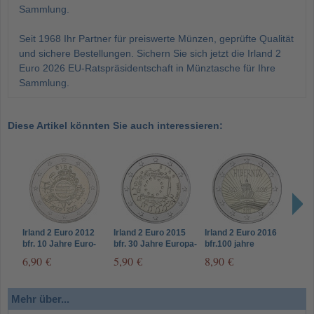
Sammlung.
Seit 1968 Ihr Partner für preiswerte Münzen, geprüfte Qualität
und sichere Bestellungen. Sichern Sie sich jetzt die Irland 2
Euro 2026 EU-Ratspräsidentschaft in Münztasche für Ihre
Sammlung.
Diese Artikel könnten Sie auch interessieren:
Irland 2 Euro 2012
Irland 2 Euro 2015
Irland 2 Euro 2016
Irla
bfr. 10 Jahre Euro-
bfr. 30 Jahre Europa-
bfr.100 jahre
bfr.
Bargeld
Flagge
Osteraufstand
Vers
6,90 €
5,90 €
8,90 €
4,9
Éire
Mehr über...