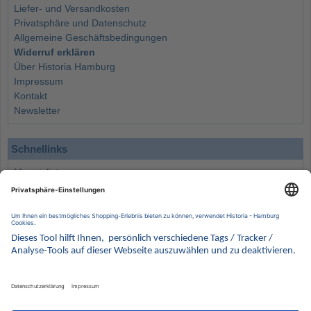
Liefer- und Versandkosten
Privatsphäre und Datenschutz
Allgemeine Geschäftsbedingungen
Widerruf erklären
Über Historia Hamburg
Impressum
Kontakt
Newsletter
Schnellinks
Monatsliste
Angebote
Info
Wissenswertes
Wertanlagen
Kontakt
Münzen Ankauf
Sammelservice