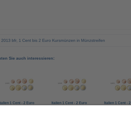
o 2013 bfr, 1 Cent bis 2 Euro Kursmünzen in Münzstreifen
nten Sie auch interessieren:
Italien 1 Cent - 2 Euro
Italien 1 Cent - 2 Euro
Italien 1 Cent - 
2009 bfr. lose im
2008 bfr. lose im
2005 bfr. lose i
Münzstreifen
Münzstreifen
Münzstreifen
16,00 €
19,00 €
27,00 €