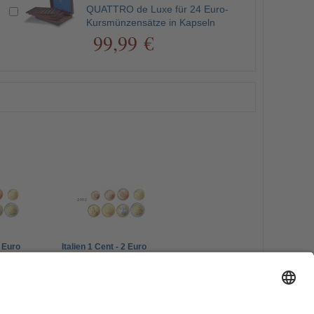
QUATTRO de Luxe für 24 Euro-
Kursmünzensätze in Kapseln
99,99 €
2 Euro
Italien 1 Cent - 2 Euro
m
2010 bfr. lose im
Münzstreifen
19,00 €