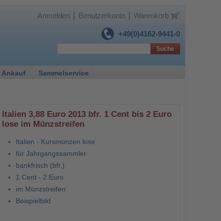
|
|
Anmelden
Benutzerkonto
Warenkorb
+49(0)4162-9441-0
Suche
 Ankauf
Sammelservice
Italien 3,88 Euro 2013 bfr. 1 Cent bis 2 Euro
lose im Münzstreifen
Italien - Kursmünzen lose
für Jahrgangssammler
bankfrisch (bfr.)
1 Cent - 2 Euro
im Münzstreifen
Beispielbild