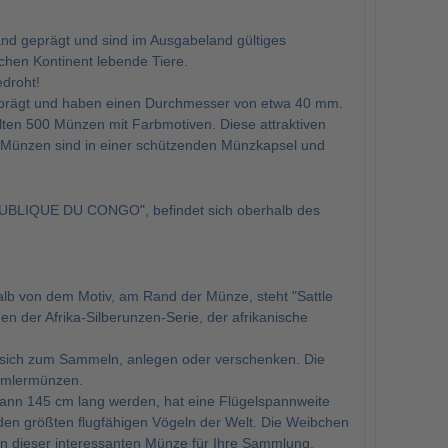
and geprägt und sind im Ausgabeland gültiges
chen Kontinent lebende Tiere.
edroht!
 geprägt und haben einen Durchmesser von etwa 40 mm.
lten 500 Münzen mit Farbmotiven. Diese attraktiven
ie Münzen sind in einer schützenden Münzkapsel und
PUBLIQUE DU CONGO", befindet sich oberhalb des
halb von dem Motiv, am Rand der Münze, steht "Sattle
n der Afrika-Silberunzen-Serie, der afrikanische
en sich zum Sammeln, anlegen oder verschenken. Die
ammlermünzen.
l kann 145 cm lang werden, hat eine Flügelspannweite
 den größten flugfähigen Vögeln der Welt. Die Weibchen
on dieser interessanten Münze für Ihre Sammlung.