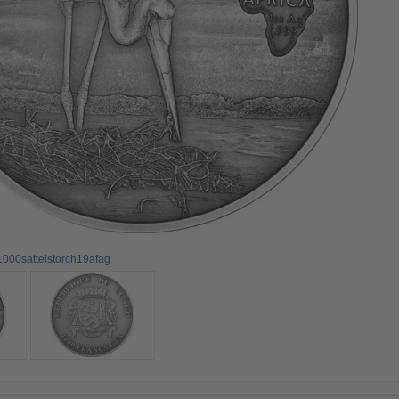
1000sattelstorch19afag