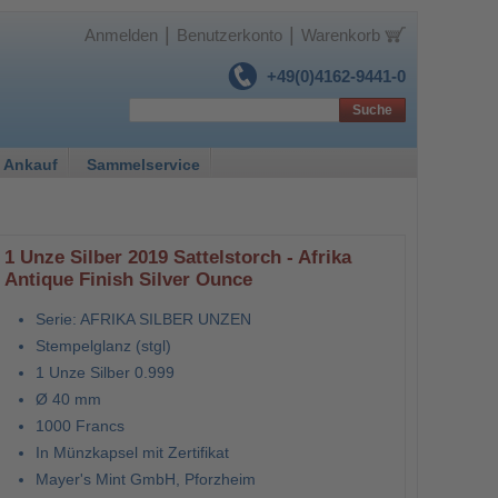
|
|
Anmelden
Benutzerkonto
Warenkorb
+49(0)4162-9441-0
Suche
 Ankauf
Sammelservice
1 Unze Silber 2019 Sattelstorch - Afrika
Antique Finish Silver Ounce
Serie: AFRIKA SILBER UNZEN
Stempelglanz (stgl)
1 Unze Silber 0.999
Ø 40 mm
1000 Francs
In Münzkapsel mit Zertifikat
Mayer's Mint GmbH, Pforzheim