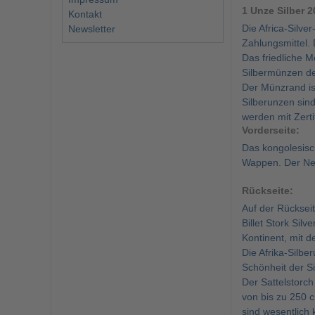
1 Unze Silber 2
Kontakt
Die Africa-Silv
Newsletter
Zahlungsmittel. 
Das friedliche M
Silbermünzen de
Der Münzrand is
Silberunzen sin
werden mit Zertif
Vorderseite:
Das kongolesis
Wappen. Der Ne
Rückseite:
Auf der Rückseit
Billet Stork Sil
Kontinent, mit d
Die Afrika-Silb
Schönheit der S
Der Sattelstorch
von bis zu 250 
sind wesentlich