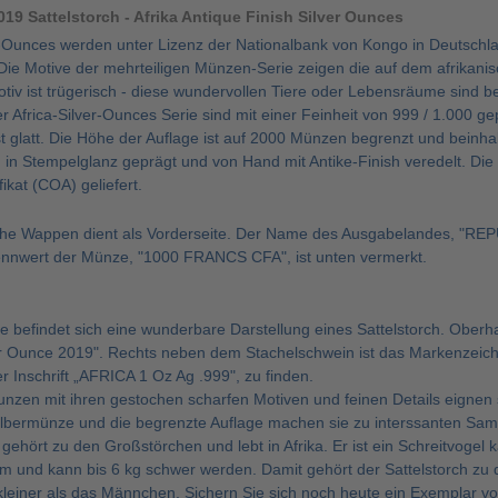
019 Sattelstorch - Afrika Antique Finish Silver Ounces
er-Ounces werden unter Lizenz der Nationalbank von Kongo in Deutschl
Die Motive der mehrteiligen Münzen-Serie zeigen die auf dem afrikanis
otiv ist trügerisch - diese wundervollen Tiere oder Lebensräume sind b
r Africa-Silver-Ounces Serie sind mit einer Feinheit von 999 / 1.000
t glatt. Die Höhe der Auflage ist auf 2000 Münzen begrenzt und beinha
d in Stempelglanz geprägt und von Hand mit Antike-Finish veredelt. D
ikat (COA) geliefert.
che Wappen dient als Vorderseite. Der Name des Ausgabelandes, "RE
nnwert der Münze, "1000 FRANCS CFA", ist unten vermerkt.
e befindet sich eine wunderbare Darstellung eines Sattelstorch. Ober
ver Ounce 2019". Rechts neben dem Stachelschwein ist das Markenzeiche
er Inschrift „AFRICA 1 Oz Ag .999", zu finden.
erunzen mit ihren gestochen scharfen Motiven und feinen Details eign
ilbermünze und die begrenzte Auflage machen sie zu interssanten S
 gehört zu den Großstörchen und lebt in Afrika. Er ist ein Schreitvoge
cm und kann bis 6 kg schwer werden. Damit gehört der Sattelstorch zu
 kleiner als das Männchen. Sichern Sie sich noch heute ein Exemplar v