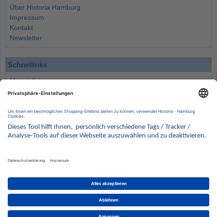
Über Historia Hamburg
Impressum
Kontakt
Newsletter
Schnellinks
Monatsliste
Angebote
Info
Wissenswertes
Wertanlagen
Kontakt
Münzen Ankauf
Sammelservice
Alle Preise verstehen sich inklusive der gesetzlichen UST und zuzüglich Versand.
Wir behalten uns vor, für ausgewählte Münzen die Differenzbesteuerung gemäß § 25a UStG
anzuwenden.
Alle Angebote freibleibend solange der Vorrat reicht. Irrtum vorbehalten. Bilder sind
Beispielbilder
Münzen von HISTORIA Münzhandelsgesellschaft mbH