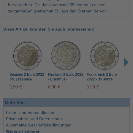
hervorgehen. Die Jubiläumszahl 35 kommt in einem
zeitgemäßen grafischen Stil aus den Sternen hervor.
Diese Artikel könnten Sie auch interessieren:
Spanien 2 Euro 2022
Finnland 2 Euro 2022
Frankreich 2 Euro
Estl
bfr. Erasmus-
- Erasmus-
2022 - 35 Jahre
- Er
Programm
Programm
Erasmus-Programm
Pro
3,90 €
8,90 €
3,90 €
3,9
Mehr über...
Liefer- und Versandkosten
Privatsphäre und Datenschutz
Allgemeine Geschäftsbedingungen
Widerruf erklären