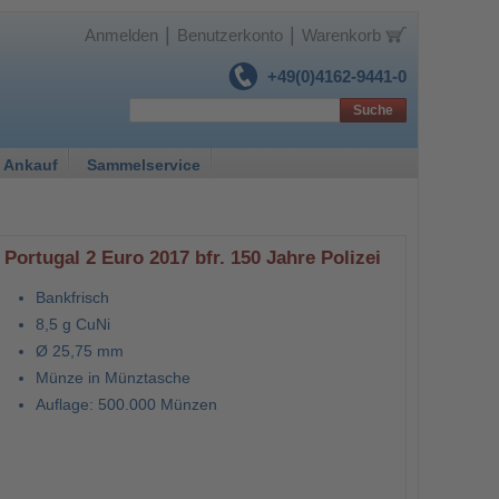
|
|
Anmelden
Benutzerkonto
Warenkorb
+49(0)4162-9441-0
Suche
 Ankauf
Sammelservice
Portugal 2 Euro 2017 bfr. 150 Jahre Polizei
Bankfrisch
8,5 g CuNi
Ø 25,75 mm
Münze in Münztasche
Auflage: 500.000 Münzen