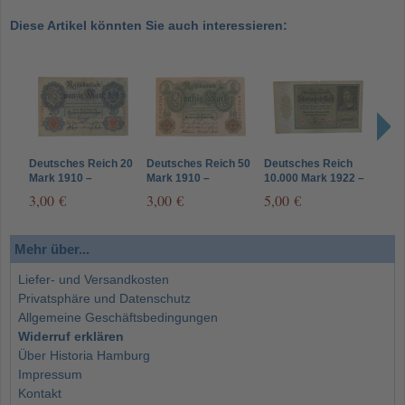
Diese Artikel könnten Sie auch interessieren:
Deutsches Reich 20
Deutsches Reich 50
Deutsches Reich
Deut
Mark 1910 –
Mark 1910 –
10.000 Mark 1922 –
Mark
Reichsbanknote
Reichsbanknote
Reichsbanknote
Rei
3,00 €
3,00 €
5,00 €
4,0
Rosenberg 40 –
Rosenberg 42 –
Rosenberg 68 –
Rose
zirkuliert
zirkuliert
zirkuliert
zirku
Mehr über...
Liefer- und Versandkosten
Privatsphäre und Datenschutz
Allgemeine Geschäftsbedingungen
Widerruf erklären
Über Historia Hamburg
Impressum
Kontakt