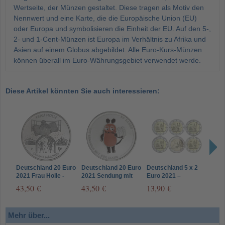
Wertseite, der Münzen gestaltet. Diese tragen als Motiv den
Nennwert und eine Karte, die die Europäische Union (EU)
oder Europa und symbolisieren die Einheit der EU. Auf den 5-,
2- und 1-Cent-Münzen ist Europa im Verhältnis zu Afrika und
Asien auf einem Globus abgebildet. Alle Euro-Kurs-Münzen
können überall im Euro-Währungsgebiet verwendet werde.
Diese Artikel könnten Sie auch interessieren:
Deutschland 20 Euro
Deutschland 20 Euro
Deutschland 5 x 2
Deut
2021 Frau Holle -
2021 Sendung mit
Euro 2021 –
2021
Grimms Märchen
der Maus
Magdeburger Dom –
Wass
43,50 €
43,50 €
13,90 €
12,
Münzzeichen ADFGJ
Poly
Mehr über...