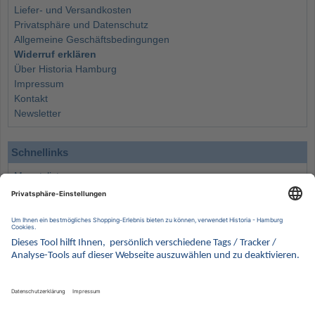
Liefer- und Versandkosten
Privatsphäre und Datenschutz
Allgemeine Geschäftsbedingungen
Widerruf erklären
Über Historia Hamburg
Impressum
Kontakt
Newsletter
Schnellinks
Monatsliste
Angebote
Info
Wissenswertes
Wertanlagen
Kontakt
Münzen Ankauf
Sammelservice