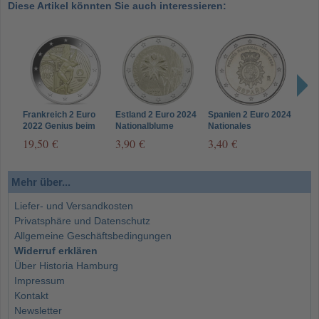
Diese Artikel könnten Sie auch interessieren:
Frankreich 2 Euro
Estland 2 Euro 2024
Spanien 2 Euro 2024
Finn
2022 Genius beim
Nationalblume
Nationales
Wahl
Diskuswerfen
Kornblume
Polizeikorps
Dem
19,50 €
3,90 €
3,40 €
8,5
Mehr über...
Liefer- und Versandkosten
Privatsphäre und Datenschutz
Allgemeine Geschäftsbedingungen
Widerruf erklären
Über Historia Hamburg
Impressum
Kontakt
Newsletter